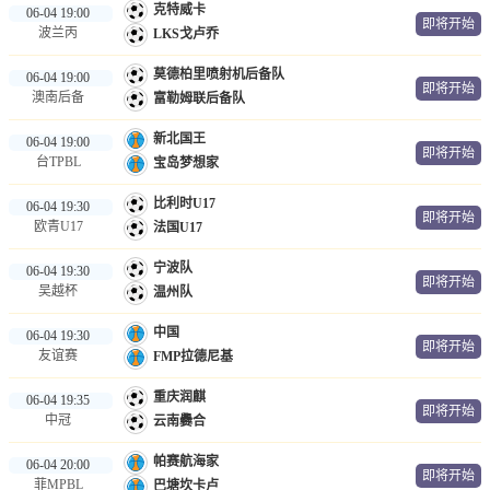
克特威卡
06-04 19:00
即将开始
波兰丙
LKS戈卢乔
莫德柏里喷射机后备队
06-04 19:00
即将开始
澳南后备
富勒姆联后备队
新北国王
06-04 19:00
即将开始
台TPBL
宝岛梦想家
比利时U17
06-04 19:30
即将开始
欧青U17
法国U17
宁波队
06-04 19:30
即将开始
吴越杯
温州队
中国
06-04 19:30
即将开始
友谊赛
FMP拉德尼基
重庆润麒
06-04 19:35
即将开始
中冠
云南爨合
帕赛航海家
06-04 20:00
即将开始
菲MPBL
巴塘坎卡卢