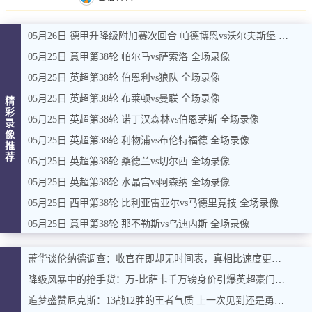
05月26日 德甲升降级附加赛次回合 帕德博恩vs沃尔夫斯堡 全场录像
05月25日 意甲第38轮 帕尔马vs萨索洛 全场录像
05月25日 英超第38轮 伯恩利vs狼队 全场录像
05月25日 英超第38轮 布莱顿vs曼联 全场录像
精
彩
05月25日 英超第38轮 诺丁汉森林vs伯恩茅斯 全场录像
录
像
05月25日 英超第38轮 利物浦vs布伦特福德 全场录像
推
荐
05月25日 英超第38轮 桑德兰vs切尔西 全场录像
05月25日 英超第38轮 水晶宫vs阿森纳 全场录像
05月25日 西甲第38轮 比利亚雷亚尔vs马德里竞技 全场录像
05月25日 意甲第38轮 那不勒斯vs乌迪内斯 全场录像
萧华谈伦纳德调查：收官在即却无时间表，真相比速度更重要
降级风暴中的抢手货：万-比萨卡千万镑身价引爆英超豪门争夺战
追梦盛赞尼克斯：13战12胜的王者气质 上一次见到还是勇士王朝