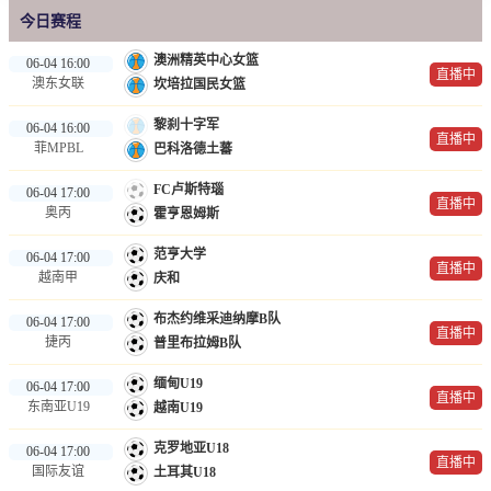
今日赛程
澳洲精英中心女篮
06-04 16:00
直播中
澳东女联
坎培拉国民女篮
黎刹十字军
06-04 16:00
直播中
菲MPBL
巴科洛德土蕃
FC卢斯特瑙
06-04 17:00
直播中
奥丙
霍亨恩姆斯
范亨大学
06-04 17:00
直播中
越南甲
庆和
布杰约维采迪纳摩B队
06-04 17:00
直播中
捷丙
普里布拉姆B队
缅甸U19
06-04 17:00
直播中
东南亚U19
越南U19
克罗地亚U18
06-04 17:00
直播中
国际友谊
土耳其U18