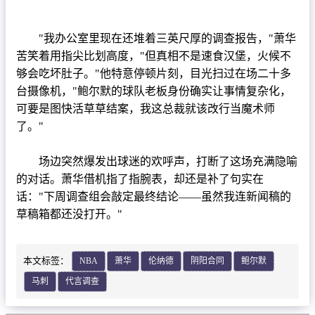
篮球直播
NBA
"我办公室里现在还堆着三英尺厚的调查报告，"萧华
苦笑着用指尖比划高度，"但真相不是速食汉堡，火候不
CBA
够会吃坏肚子。"他特意停顿片刻，目光扫过在场二十多
台摄像机，"鲍尔默的球队老板身份确实让事情复杂化，
录像
可要是图快活草草结案，我这总裁就该改行当魔术师
足球录像
了。"
篮球录像
场边突然爆发出球迷的欢呼声，打断了这场充满隐喻
的对话。萧华借机指了指腕表，却还是补了句实在
新闻
话："下周调查组会敲定最终结论——虽然我连新闻稿的
足球新闻
草稿箱都还没打开。"
篮球新闻
本文标签：
NBA
萧华
伦纳德
阴阳合同
鲍尔默
马刺
代言调查