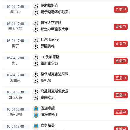
捷豹格斯克
06-04 17:00
直播中
波兰丙
鲍伊斯勒泽尔兹贡
曼谷大学联队
06-04 17:00
直播中
泰大学联
那空沙旺皇家大学
杜尔比恩SV
06-04 17:00
直播中
奥丁
罗滕贝格
FC沃尔德斯
06-04 17:00
直播中
奥丁
维斯密尔05
格但斯克吉达尼亚
06-04 17:00
直播中
波兰丙
斯扎尼
乌兹别克斯坦女足
06-04 17:30
直播中
国际友谊
泰国女足
澳洲卓越
06-04 18:00
直播中
澳东部联
堪培拉枪手
宿务精英
06-04 18:00
直播中