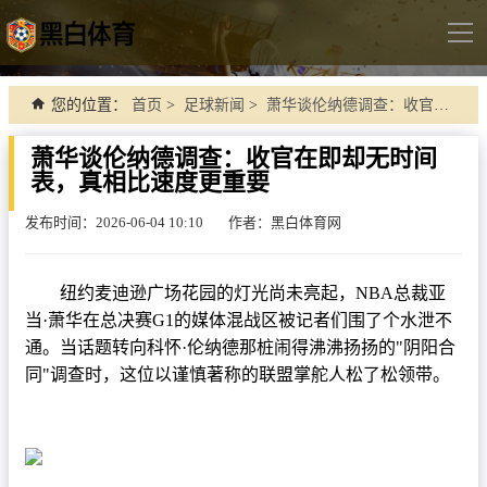
导
航
首页
您的位置：
首页
>
足球新闻
>
萧华谈伦纳德调查：收官在即却无时间表，真相比速度更重要
足球直播
萧华谈伦纳德调查：收官在即却无时间
表，真相比速度更重要
英超
德甲
发布时间：2026-06-04 10:10
作者：黑白体育网
法甲
纽约麦迪逊广场花园的灯光尚未亮起，NBA总裁亚
西甲
当·萧华在总决赛G1的媒体混战区被记者们围了个水泄不
意甲
通。当话题转向科怀·伦纳德那桩闹得沸沸扬扬的"阴阳合
同"调查时，这位以谨慎著称的联盟掌舵人松了松领带。
世界杯
欧冠杯
中超