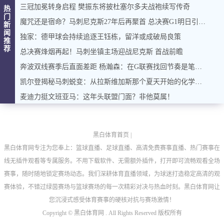
三冠加冕转身启程 樊振东将披杜塞尔多夫战袍续写传奇
热
门
魔咒还是宿命？马刺尼克斯27年后再聚首 总决赛G1明日引爆圣城
新
闻
独家：德甲球会持续追逐王钰栋，留洋或成破局良策
推
荐
总决赛烽烟再起！马刺坐镇主场迎战尼克斯 首战前瞻
奔波双线赛季后直面差距 杨瀚森：在G联赛找回节奏是笔财富
凯尔登揭秘马刺蜕变：从拉斯维加斯那个夏天开始的化学反应
麦迪力挺文班亚马：这年头联盟门面？非他莫属！
黑白体育首页
|
黑白体育网专注为您奉上：篮球直播、足球直播、高清免费赛事直播、热门赛事在
线无插件观看等专属服务。不用下载软件、无需额外插件，打开即可流畅观看全场
赛事，随时随地锁定赛场动态。我们深耕体育直播领域，为球迷打造稳定高清的观
赛体验，不错过绿茵赛场与篮球赛场的每一次精彩对决与热血时刻。黑白体育网让
您沉浸式感受体育赛事的硬核对抗与赛场激情！
Copyright ©
黑白体育网 . All Rights Reserved 版权所有