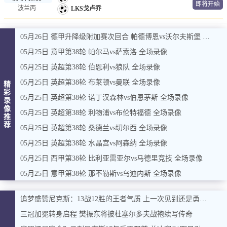
即将开始
波兰丙
LKS戈卢乔
05月26日 德甲升降级附加赛次回合 帕德博恩vs沃尔夫斯堡 全场录像
05月25日 意甲第38轮 帕尔马vs萨索洛 全场录像
05月25日 英超第38轮 伯恩利vs狼队 全场录像
05月25日 英超第38轮 布莱顿vs曼联 全场录像
精
彩
05月25日 英超第38轮 诺丁汉森林vs伯恩茅斯 全场录像
录
像
05月25日 英超第38轮 利物浦vs布伦特福德 全场录像
推
荐
05月25日 英超第38轮 桑德兰vs切尔西 全场录像
05月25日 英超第38轮 水晶宫vs阿森纳 全场录像
05月25日 西甲第38轮 比利亚雷亚尔vs马德里竞技 全场录像
05月25日 意甲第38轮 那不勒斯vs乌迪内斯 全场录像
追梦盛赞尼克斯：13战12胜的王者气质 上一次见到还是勇士王朝
三冠加冕转身启程 樊振东将披杜塞尔多夫战袍续写传奇