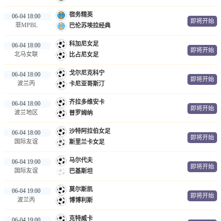
宿务精英
06-04 18:00
即将开始
菲MPBL
巴伦苏埃拉经典
科加尼女足
06-04 18:00
即将开始
北马女联
比占尼女足
戈尔尼克科宁
06-04 18:00
即将开始
波兰丙
卡尼亚哥斯汀
齐拉多维安卡
06-04 18:00
即将开始
波兰地区
普罗姆纳
沙特阿拉伯女足
06-04 18:00
即将开始
国际友谊
斯里兰卡女足
马尔代夫
06-04 19:00
即将开始
国际友谊
巴基斯坦
莫尔斯凯
06-04 19:00
即将开始
波兰丙
博博利斯
克特威卡
06-04 19:00