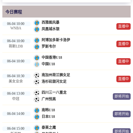
今日赛程
西雅图风暴
06-04 10:00
直播中
WNBA
凤凰城水银
阿博加多斯卡洛伊
06-04 10:00
直播中
哥斯LDB
罗斯韦尔
中国香港U18
06-04 10:00
直播中
中国U18
南加州荷兰狮女足
06-04 10:30
直播中
美女业余
洛杉矶银河女足
四川三一八重龙
06-04 13:00
即将开始
中冠
广州悦高
南韩U18
06-04 14:00
即将开始
日本U18
泰莱之鹰
06-04 15:00
即将开始