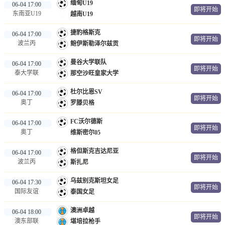
缅甸U19
06-04 17:00
即将开始
东南亚U19
越南U19
捷豹格斯克
06-04 17:00
即将开始
波兰丙
鲍伊斯勒泽尔兹贡
曼谷大学联队
06-04 17:00
即将开始
泰大学联
那空沙旺皇家大学
杜尔比恩SV
06-04 17:00
即将开始
奥丁
罗滕贝格
FC沃尔德斯
06-04 17:00
即将开始
奥丁
维斯密尔05
格但斯克吉达尼亚
06-04 17:00
即将开始
波兰丙
斯扎尼
乌兹别克斯坦女足
06-04 17:30
即将开始
国际友谊
泰国女足
澳洲卓越
06-04 18:00
即将开始
澳东部联
堪培拉枪手