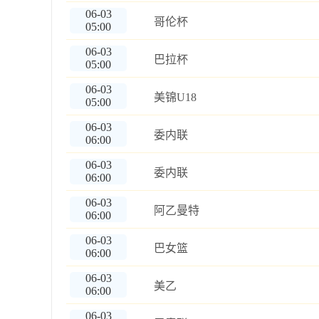
06-03
哥伦杯
05:00
06-03
巴拉杯
05:00
06-03
美锦U18
05:00
06-03
委内联
06:00
06-03
委内联
06:00
06-03
阿乙曼特
06:00
06-03
巴女篮
06:00
06-03
美乙
06:00
06-03