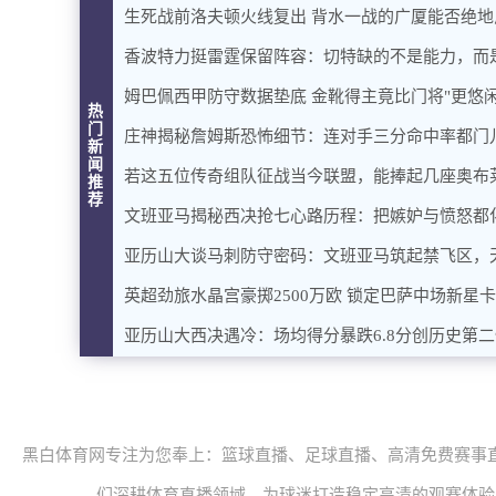
生死战前洛夫顿火线复出 背水一战的广厦能否绝地
香波特力挺雷霆保留阵容：切特缺的不是能力，而
姆巴佩西甲防守数据垫底 金靴得主竟比门将"更悠闲
热
门
庄神揭秘詹姆斯恐怖细节：连对手三分命中率都门
新
闻
若这五位传奇组队征战当今联盟，能捧起几座奥布
推
荐
文班亚马揭秘西决抢七心路历程：把嫉妒与愤怒都
亚历山大谈马刺防守密码：文班亚马筑起禁飞区，
英超劲旅水晶宫豪掷2500万欧 锁定巴萨中场新星
亚历山大西决遇冷：场均得分暴跌6.8分创历史第
黑白体育网专注为您奉上：篮球直播、足球直播、高清免费赛事
们深耕体育直播领域，为球迷打造稳定高清的观赛体验