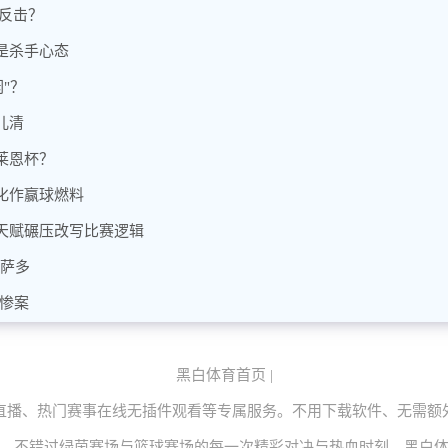
反击？
是杀手心态
"？
儿清
莱恩杯？
化作赢球燃料
天赋碾压改写比赛逻辑
卡萨多
二惨案
黑白体育首页
|
直播、热门赛事在线无插件观看等专属服务。不用下载软件、无需额
，不错过绿茵赛场与篮球赛场的每一次精彩对决与热血时刻。黑白