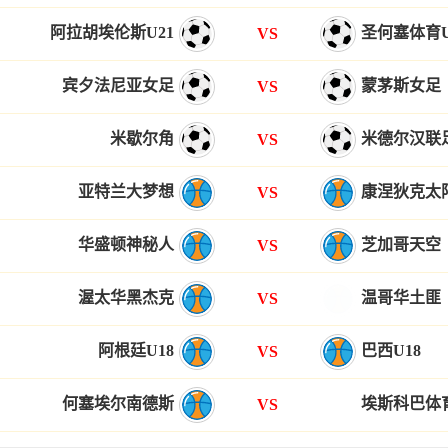
阿拉胡埃伦斯U21
圣何塞体育U
VS
宾夕法尼亚女足
蒙茅斯女足
VS
米歇尔角
米德尔汉联
VS
亚特兰大梦想
康涅狄克太
VS
华盛顿神秘人
芝加哥天空
VS
渥太华黑杰克
温哥华土匪
VS
阿根廷U18
巴西U18
VS
何塞埃尔南德斯
埃斯科巴体
VS