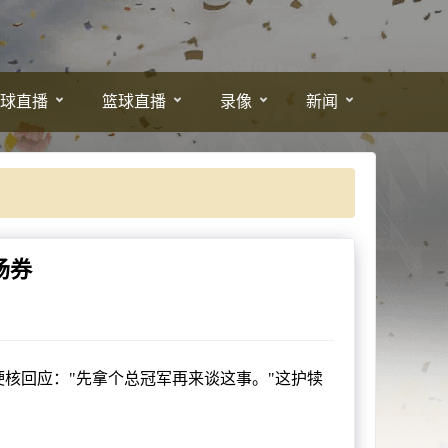
球直播
篮球直播
录像
新闻
场券
核回应："先拿个总冠军再来谈这事。"这护犊