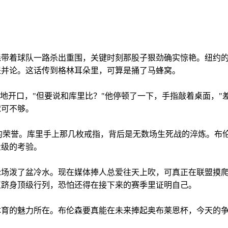
着球队一路杀出重围，关键时刻那股子狠劲确实惊艳。纽约的球
提并论。这话传到格林耳朵里，可算是捅了马蜂窝。
开口，"但要说和库里比？"他停顿了一下，手指敲着桌面，"
球可不够。
荣誉。库里手上那几枚戒指，背后是无数场生死战的淬炼。布伦
量级的考验。
泼了盆冷水。现在媒体捧人总爱往天上吹，可真正在联盟摸爬
正跻身顶级行列，恐怕还得在接下来的赛季里证明自己。
的魅力所在。布伦森要真能在未来捧起奥布莱恩杯，今天的争