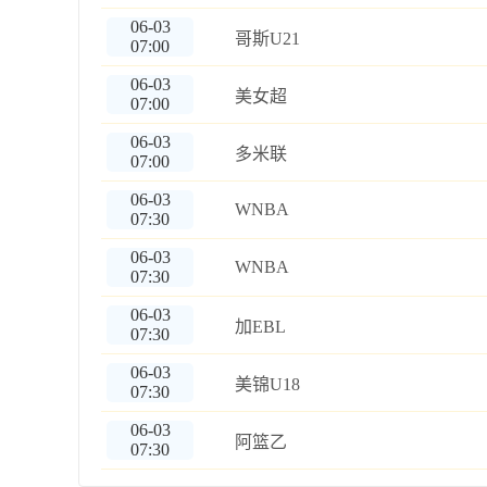
06-03
哥斯U21
07:00
06-03
美女超
07:00
06-03
多米联
07:00
06-03
WNBA
07:30
06-03
WNBA
07:30
06-03
加EBL
07:30
06-03
美锦U18
07:30
06-03
阿篮乙
07:30