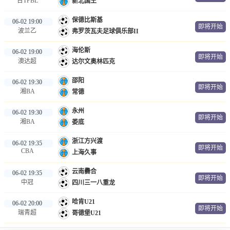
台TPBL
新北国王
保德比斯基
06-02 19:00
即将开始
波兰乙
弗罗茨瓦夫足球俱乐部II
海伦斯
06-02 19:00
即将开始
澳达超
达尔文奥林匹克
邵阳
06-02 19:30
即将开始
湘BA
常德
永州
06-02 19:30
即将开始
湘BA
娄底
浙江方兴渡
06-02 19:35
即将开始
CBA
上海久事
云南爨合
06-02 19:35
即将开始
中冠
四川三一八重龙
哈肯U21
06-02 20:00
即将开始
瑞青超
哥德堡U21