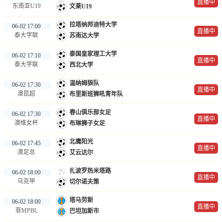
直播中
东南亚U19
文莱U19
拉塔纳邦迪特大学
06-02 17:00
直播中
泰大学联
苏南达大学
泰国皇家理工大学
06-02 17:10
直播中
泰大学联
西北大学
温纳姆狼队
06-02 17:30
直播中
澳昆超
布里斯班狮吼青年队
春山俱乐部女足
06-02 17:30
直播中
澳维女杯
布琳狮子女足
北鹰阳光
06-02 17:45
直播中
澳足总
艾云达尔
扎波罗热米塔路
06-02 18:00
直播中
乌克甲
切尔诺夫策
塔马劳斯
06-02 18:00
直播中
菲MPBL
巴坦加斯市