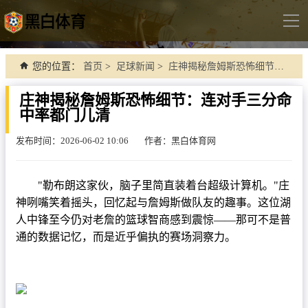
导
航
首页
您的位置：
首页
>
足球新闻
>
庄神揭秘詹姆斯恐怖细节：连对手三分命中率都门儿清
足球直播
庄神揭秘詹姆斯恐怖细节：连对手三分命
中率都门儿清
英超
德甲
发布时间：2026-06-02 10:06
作者：黑白体育网
法甲
"勒布朗这家伙，脑子里简直装着台超级计算机。"庄
西甲
神咧嘴笑着摇头，回忆起与詹姆斯做队友的趣事。这位湖
意甲
人中锋至今仍对老詹的篮球智商感到震惊——那可不是普
通的数据记忆，而是近乎偏执的赛场洞察力。
世界杯
欧冠杯
中超