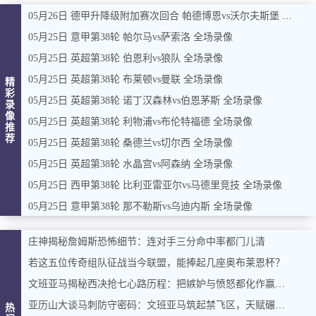
05月26日 德甲升降级附加赛次回合 帕德博恩vs沃尔夫斯堡 全场录像
05月25日 意甲第38轮 帕尔马vs萨索洛 全场录像
05月25日 英超第38轮 伯恩利vs狼队 全场录像
05月25日 英超第38轮 布莱顿vs曼联 全场录像
精
彩
05月25日 英超第38轮 诺丁汉森林vs伯恩茅斯 全场录像
录
像
05月25日 英超第38轮 利物浦vs布伦特福德 全场录像
推
荐
05月25日 英超第38轮 桑德兰vs切尔西 全场录像
05月25日 英超第38轮 水晶宫vs阿森纳 全场录像
05月25日 西甲第38轮 比利亚雷亚尔vs马德里竞技 全场录像
05月25日 意甲第38轮 那不勒斯vs乌迪内斯 全场录像
庄神揭秘詹姆斯恐怖细节：连对手三分命中率都门儿清
若这五位传奇组队征战当今联盟，能捧起几座奥布莱恩杯？
文班亚马揭秘西决抢七心路历程：把嫉妒与愤怒都化作赢球燃料
亚历山大谈马刺防守密码：文班亚马筑起禁飞区，天赋碾压改写比赛逻辑
热