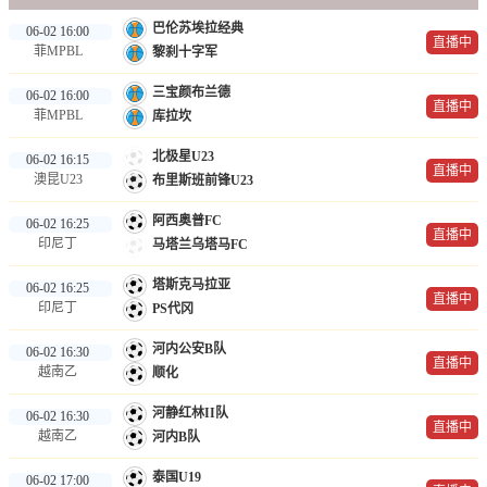
巴伦苏埃拉经典
06-02 16:00
直播中
菲MPBL
黎刹十字军
三宝颜布兰德
06-02 16:00
直播中
菲MPBL
库拉坎
北极星U23
06-02 16:15
直播中
澳昆U23
布里斯班前锋U23
阿西奥普FC
06-02 16:25
直播中
印尼丁
马塔兰乌塔马FC
塔斯克马拉亚
06-02 16:25
直播中
印尼丁
PS代冈
河内公安B队
06-02 16:30
直播中
越南乙
顺化
河静红林II队
06-02 16:30
直播中
越南乙
河内B队
泰国U19
06-02 17:00