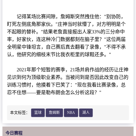
篮球直播
NBA
记得某场比赛间隙，詹姆斯突然拽住他："别协防，
盯死左侧底角那家伙。"庄神当时就懵了，对方明明是个
CBA
不起眼的替补。"结果老詹直接报出人家33%的三分命中
率，好家伙，连这种冷门数据都刻在脑子里？"这位两届
录像
全明星中锋坦言，自己赛后真去翻看了录像，"不得不承
足球录像
认，他研究的细枝末节比我衣柜里的球鞋还多。"
篮球录像
2021年那个短暂的赛季，21场并肩作战的经历让庄神
见识到何为顶级职业素养。当被问到是否因此改变自己的
新闻
训练习惯时，他摸着下巴笑了："现在我看比赛录像，总
足球新闻
忍不住想——要是勒布朗会怎么分析这段？"
篮球新闻
本文标签：
篮球
詹姆斯
NBA
湖人
今日赛程