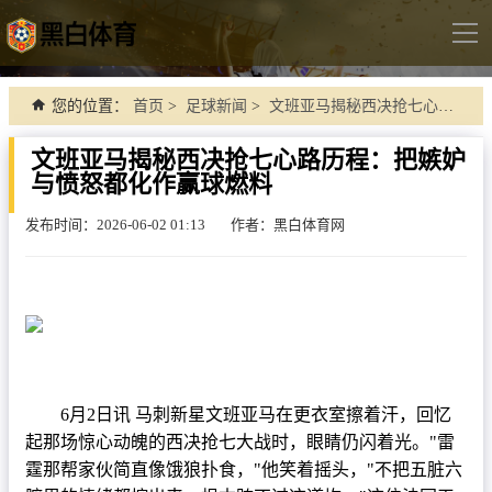
导
航
首页
您的位置：
首页
>
足球新闻
>
文班亚马揭秘西决抢七心路历程：把嫉妒与愤怒都化作赢球燃料
足球直播
文班亚马揭秘西决抢七心路历程：把嫉妒
与愤怒都化作赢球燃料
英超
德甲
发布时间：2026-06-02 01:13
作者：黑白体育网
法甲
西甲
意甲
世界杯
6月2日讯 马刺新星文班亚马在更衣室擦着汗，回忆
欧冠杯
起那场惊心动魄的西决抢七大战时，眼睛仍闪着光。"雷
中超
霆那帮家伙简直像饿狼扑食，"他笑着摇头，"不把五脏六