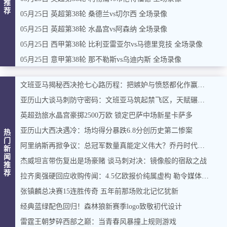
推
荐
05月25日 英超第38轮 桑德兰vs切尔西 全场录像
05月25日 英超第38轮 水晶宫vs阿森纳 全场录像
05月25日 西甲第38轮 比利亚雷亚尔vs马德里竞技 全场录像
05月25日 意甲第38轮 那不勒斯vs乌迪内斯 全场录像
文班亚马揭秘西决抢七心路历程：把嫉妒与愤怒都化作赢球燃料
亚历山大谈马刺防守密码：文班亚马筑起禁飞区，天赋碾压改写比赛逻辑
英超劲旅水晶宫豪掷2500万欧 锁定巴萨中场新星卡萨多
亚历山大西决遇冷：场均得分暴跌6.8分创历史第二惨案
热
门
阿里纳斯再掀争议：总冠军数量真能定义伟大？乔丹时代谁才是公认王者
新
闻
杰威坦言带伤复出是场豪赌 谈马刺对决：镜像般的宿敌之战
推
荐
拉齐奥强硬回应收购传闻：4.5亿欧报价纯属虚构 勒令媒体撤稿纠错
张镇麟总决赛15连胜传奇 五年前那场败北记忆犹新
经典蓝绿配色回归！森林狼新赛季logo致敬初代设计
雷霆王朝梦碎西部之巅：当青春风暴撞上规则游戏