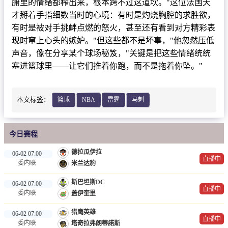
腑里的情绪都榨出来，根本跨不过这道坎。"这位法国天
篮球直播
才掰着手指细数当时的心境：有时是灼烧胸腔的求胜欲，
NBA
有时是被对手挑衅点燃的怒火，甚至还有看到对方精彩表
现时窜上心头的嫉妒。"但这些都不是坏事，"他忽然压低
CBA
声音，像在分享某个球场秘笈，"关键是把这些情绪统统
塞进篮球里——让它们推着你跑，而不是拖着你坠。"
录像
足球录像
本文标签：
篮球
NBA
雷霆
马刺
篮球录像
新闻
今日赛程
足球新闻
德拉瓜伊拉
06-02 07:00
直播中
委内联
米兰达豹
篮球新闻
斯巴坦斯DC
06-02 07:00
直播中
委内联
盖伊奎里
猎鹰英雄
06-02 07:00
直播中
委内联
塔奇拉弗朗蒂諾斯