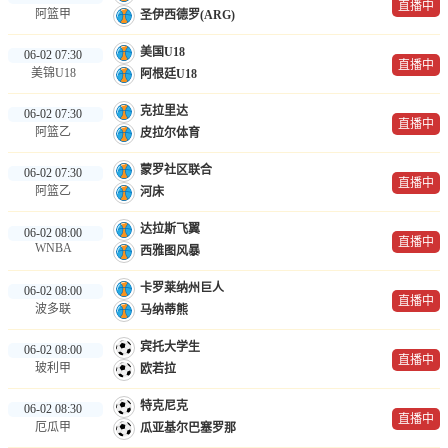
直播中
阿篮甲
圣伊西德罗(ARG)
美国U18
06-02 07:30
直播中
美锦U18
阿根廷U18
克拉里达
06-02 07:30
直播中
阿篮乙
皮拉尔体育
蒙罗社区联合
06-02 07:30
直播中
阿篮乙
河床
达拉斯飞翼
06-02 08:00
直播中
WNBA
西雅图风暴
卡罗莱纳州巨人
06-02 08:00
直播中
波多联
马纳蒂熊
宾托大学生
06-02 08:00
直播中
玻利甲
欧若拉
特克尼克
06-02 08:30
直播中
厄瓜甲
瓜亚基尔巴塞罗那