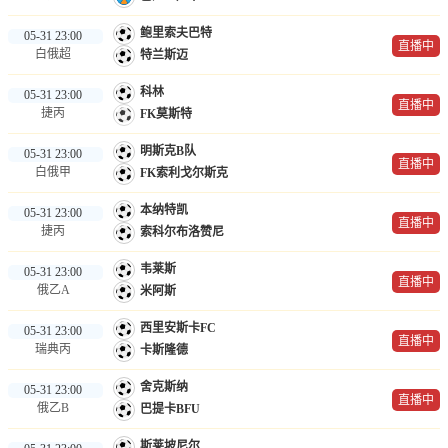
鲍里索夫巴特
05-31 23:00
直播中
白俄超
特兰斯迈
科林
05-31 23:00
直播中
捷丙
FK莫斯特
明斯克B队
05-31 23:00
直播中
白俄甲
FK索利戈尔斯克
本纳特凯
05-31 23:00
直播中
捷丙
索科尔布洛赞尼
韦莱斯
05-31 23:00
直播中
俄乙A
米阿斯
西里安斯卡FC
05-31 23:00
直播中
瑞典丙
卡斯隆德
舍克斯纳
05-31 23:00
直播中
俄乙B
巴提卡BFU
斯莱坡尼尔