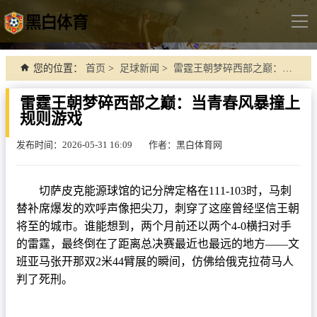
导
航
首页
您的位置：
首页
>
足球新闻
>
雷霆王朝梦碎西部之巅：当青春风暴撞上规则游戏
足球直播
雷霆王朝梦碎西部之巅：当青春风暴撞上
规则游戏
英超
德甲
发布时间：2026-05-31 16:09
作者：黑白体育网
法甲
切萨皮克能源球馆的记分牌定格在111-103时，马刺
西甲
替补席爆发的欢呼声像把尖刀，刺穿了这座曾经坚信王朝
意甲
将至的城市。谁能想到，两个月前还以两个4-0横扫对手
的雷霆，最终倒在了距离总决赛最近也最远的地方——文
世界杯
班亚马张开那双2米44臂展的瞬间，仿佛给俄克拉荷马人
欧冠杯
判了死刑。
中超