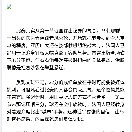
篮球直播
NBA
CBA
比赛其实从第一节就显露出诡异的气息。马刺那群二
十出头的愣头青像踩着风火轮，开场就把节奏提到令人窒
录像
息的程度。亚历山大还在按部就班组织战术时，法国人已
足球录像
经用一记追身钉板大帽点燃了客队气势。雷霆王牌全场砍
下35分不假，但看看他每次突破时扭曲的身体姿态，活脱
篮球录像
脱像是扛着沙袋在攀登悬崖。
新闻
反观文班亚马，22分的成绩单放在平时可能要被媒体
足球新闻
挑刺，可但凡看过比赛的人都会倒吸凉气。这个怪物总能
篮球新闻
在雷霆即将起势时，用匪夷所思的方式掐灭希望——第三
节末那记压哨三分，球还在空中旋转时，法国人已经转身
对着观众席比出"噤声"手势。这种近乎嚣张的自信，让马
刺替补席后方的雷霆死忠们集体失语。