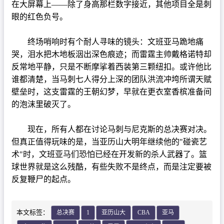
在大屏幕上——除了身高那栏数字接近，其他项目全是刺
眼的红色负号。
终场哨响时有个耐人寻味的镜头：文班亚马跪地痛
哭，泪水把木地板洇出深色痕迹；而雷霆主帅戴格诺特却
反常地平静，只是不断摩挲着西装第三颗纽扣。或许他比
谁都清楚，当马刺七人得分上深的团队洪流冲垮所谓天赋
壁垒时，这支雷霆的王朝幻梦，早就在更衣室香槟准备间
的泡沫里破灭了。
现在，所有人都在讨论马刺与尼克斯的总决赛对决。
但真正值得玩味的是，当亚历山大明年继续他的"碰瓷艺
术"时，文班亚马们恐怕已经在开发新的杀人武器了。篮
球世界就是这么残酷，有些失败不是终点，而是注定要被
反复鞭尸的起点。
本文标签：
总决赛
1
亚历山大
CBA
亚马