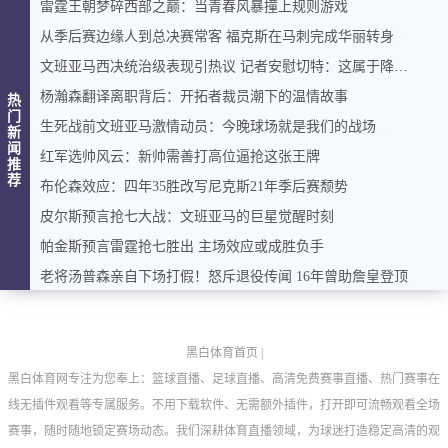
雷霆王朝梦碎西部之巅：当青春风暴撞上规则游戏
从季后赛边缘人到总决赛常客 福克斯在马刺完成华丽转身
文班亚马西决统治级表现引热议 记者安慰切特：这属于降维打击
杨瀚森翻译离职背后：开拓者裁员潮下的温情故事
热
门
生死战前文班亚马激情动员：今晚球场就是我们的战场
新
闻
红军选帅风云：新帅需善打高位逼抢这张王牌
推
荐
布伦森效应：四年35胜改写尼克斯21年季后赛颓势
皮尔斯预言抢七大战：文班亚马的巨星觉醒时刻
帕金斯预言雷霆抢七胜出 主场效应或成胜负手
老将汤普森亲自下场打假！怒斥退役传闻 16年曾助詹皇登顶
黑白体育首页
|
黑白体育网专注为您奉上：篮球直播、足球直播、高清免费赛事直播、热门赛事在
线无插件观看等专属服务。不用下载软件、无需额外插件，打开即可流畅观看全场
赛事，随时随地锁定赛场动态。我们深耕体育直播领域，为球迷打造稳定高清的观