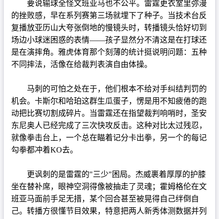
要说输球全怪文班亚马也不公平。雷霆更衣室里弥漫
的挫败感，早在系列赛第三场就埋下了种子。当技术台反
复播放亚历山大夸张倒地的慢镜头时，转播镜头恰好切到
场边小球迷困惑的表情——孩子显然分不清这是在打球还
是在演摔角。雅虎体育那个刻薄的统计挺说明问题：五种
不同摔法，活像在给裁判表演自由体操。
马刺的可怕之处在于，他们根本不给对手纠结判罚的
机会。卡斯尔和哈珀这群生瓜蛋子，愣是用不知疲倦的跑
动把比赛切割成碎片。当雷霆还在指望裁判响哨时，圣安
东尼奥人已经完成了三次快攻反击。这种对比太过残忍，
就像拳击台上，一个总在瞄着记分卡出拳，另一个的每记
勾拳都冲着KO去。
更讽刺的是雷霆的"三少"困局。杰威裹着厚厚的护膝
坐在替补席，眼神空洞得像被抽走了灵魂；霍姆格伦在文
班亚马面前手足无措，某个回合甚至被晃得自己绊倒自
己。转播方很懂节目效果，特意把两人新秀体测数据并列