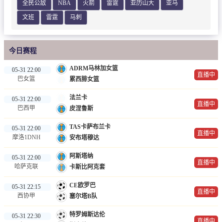
全民公敌
NBA
火箭
雷霆
亚历山大
亚马
文班
雷霆
马刺
今日赛程
ADRM马林加女篮
05-31 22:00
直播中
巴女篮
累西腓女篮
法兰卡
05-31 22:00
直播中
巴西甲
皮涅鲁斯
TAS卡萨布兰卡
05-31 22:00
直播中
摩洛1DNH
安布塔穆达
阿斯塔纳
05-31 22:00
直播中
哈萨克联
卡斯比阿克套
CE欧罗巴
05-31 22:15
直播中
西协甲
塞尔塔B队
特罗姆斯达伦
05-31 22:30
直播中