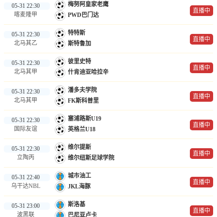
梅努阿皇家老鹰
05-31 22:30
直播中
喀麦隆甲
PWD巴门达
特特斯
05-31 22:30
直播中
北马其乙
斯特鲁加
彼里史特
05-31 22:30
直播中
北马其甲
什肯迪亚哈拉辛
潘多夫学院
05-31 22:30
直播中
北马其甲
FK斯科普里
塞浦路斯U19
05-31 22:30
直播中
国际友谊
英格兰U18
维尔提斯
05-31 22:30
直播中
立陶丙
维尔纽斯足球学院
城市油工
05-31 22:40
直播中
乌干达NBL
JKL海豚
斯洛基
05-31 23:00
直播中
波黑联
巴尼亚卢卡