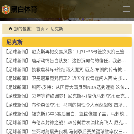
导
航
首页
您的位置：
首页
>
尼克斯
足球直播
尼克斯
英超
【
足球新闻
】
尼克斯再掀交易风暴：用31+55号签换火箭三签 精打细算囤积次轮资产
【
足球新闻
】
唐斯动情告白队友：这份沉甸甸的信任，我必须用行动兑现
德甲
【
足球新闻
】
执教詹科库+终结两大魔咒 迈克-布朗的传奇教练生涯
法甲
【
足球新闻
】
卫冕冠军魔咒再现？近五年仅雷霆闯入西决 多支豪强次轮折戟
西甲
【
足球新闻
】
科阿·皮特：从国青大满贯到NBA选秀迷雾 这位全能前锋能否突破天花板？
意甲
【
足球新闻
】
53年等待终圆梦！尼克斯4-1复仇马刺夺冠 麦克布莱德总决赛表现挣扎
世界杯
【
足球新闻
】
布伦森谈夺冠：马刺的韧性令人肃然起敬 四场鏖战见证尼克斯的成长
【
足球新闻
】
福克斯15中3赛后自白：篮筐像加了盖，马刺筑起禁飞区
欧冠杯
【
足球新闻
】
布伦森封神之战！45分弑君表演比肩飞人 尼克斯终圆冠军梦
中超
【
足球新闻
】
生死时刻屡失良机 马刺季后赛关键球胜率仅三成 总决赛更是颗粒无收