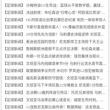
篮球直播
【
足球新闻
】
沙梅特谈G5生死战：篮球从不是数学题，赢球才是唯一公式
【
足球新闻
】
决战前夜：布伦森谈"归零心态" 阿奴诺比笑谈"OG之手"背后的故事
NBA
【
足球新闻
】
OG阿奴诺比创季后赛历史纪录 攻防一体效率惊人
CBA
【
足球新闻
】
卡斯尔复盘致命漏人：OG像幽灵般完成绝杀补篮
录像
【
足球新闻
】
29分领先化为泡影！马刺遭史诗级逆转 文班亚马：这痛彻心扉
【
足球新闻
】
麦迪逊花园的怒吼！尼克斯捍卫主场抢下天王山
足球录像
【
足球新闻
】
詹姆斯欧洲度假不忘点评总决赛：布伦森关键球令人叹服 马刺G1自乱阵脚
篮球录像
【
足球新闻
】
布朗一针见血点破进攻顽疾：球员集体当观众，看队友单打独斗
新闻
【
足球新闻
】
文班亚马内线肆虐单节9分 马刺行云流水首节轰33分
【
足球新闻
】
联盟撤销争议判罚 米切尔·罗宾逊G2技犯被取消
足球新闻
【
足球新闻
】
福克斯谈唐斯防守困境：文班亚马被调离篮下的战术博弈
篮球新闻
【
足球新闻
】
文班亚马下半场狂轰22分难救主 尼克斯1分险胜马刺夺赛点
【
足球新闻
】
总决赛G2裁判阵容引热议：托尼兄弟领衔 马刺遇福星尼克斯碰克星
【
足球新闻
】
文班亚马谈季后赛心境变化：越是生死时刻，越要找回平常心
【
足球新闻
】
12连胜尼克斯比肩传奇！数据揭秘：这支铁血之师究竟有多恐怖？