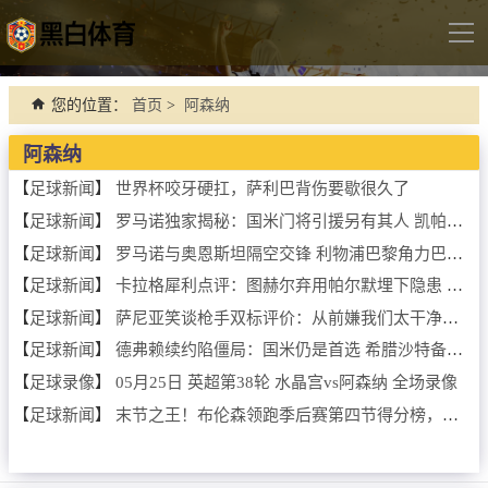
导
航
首页
您的位置：
首页
>
阿森纳
足球直播
阿森纳
英超
【
足球新闻
】
世界杯咬牙硬扛，萨利巴背伤要歇很久了
【
足球新闻
】
罗马诺独家揭秘：国米门将引援另有其人 凯帕西甲潜在下家浮现
德甲
【
足球新闻
】
罗马诺与奥恩斯坦隔空交锋 利物浦巴黎角力巴拉科拉争夺战
法甲
【
足球新闻
】
卡拉格犀利点评：图赫尔弃用帕尔默埋下隐患 切尔西魔术师本可撕破铁桶阵
西甲
【
足球新闻
】
萨尼亚笑谈枪手双标评价：从前嫌我们太干净，如今夺冠反遭挑剔
意甲
【
足球新闻
】
德弗赖续约陷僵局：国米仍是首选 希腊沙特备选方案浮出水面
世界杯
【
足球录像
】
05月25日 英超第38轮 水晶宫vs阿森纳 全场录像
【
足球新闻
】
末节之王！布伦森领跑季后赛第四节得分榜，詹姆斯米切尔紧咬不放
欧冠杯
中超