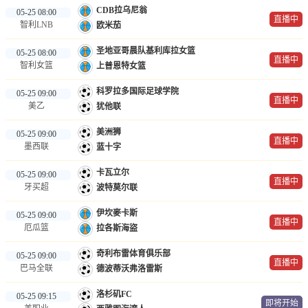
CDB拉乌尼翁
05-25 08:00
直播中
智利LNB
欧米茄
圣地亚哥晨队基利库拉女篮
05-25 08:00
直播中
智利女篮
上普恩特女篮
科罗拉多国际足球学院
05-25 09:00
直播中
美乙
犹他联
美洲狮
05-25 09:00
直播中
墨西联
蓝十字
卡瓦立尔
05-25 09:00
直播中
牙买超
波特莫尔联
伊坎麥卡斯
05-25 09:00
直播中
厄瓜篮
拉各斯海盜
奇利布雷体育俱乐部
05-25 09:00
直播中
巴马全联
德波蒂沃弗洛雷斯
洛杉矶FC
05-25 09:15
即将开始