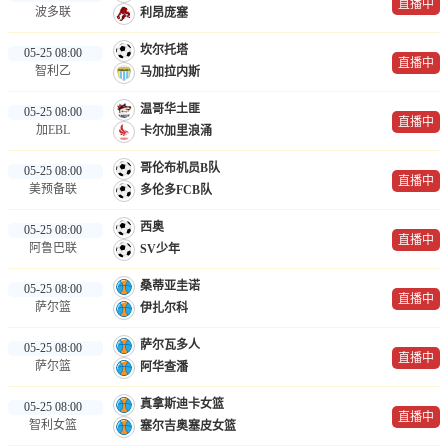
直播中
波多联
利昂庞塞
坎尔托塔
05-25 08:00
直播中
智利乙
马加拉内斯
温哥华土匪
05-25 08:00
直播中
加EBL
卡尔加里浪涌
哥伦布机员B队
05-25 08:00
直播中
美预备联
多伦多FCB队
西奥
05-25 08:00
直播中
阿鲁巴联
SV少年
桑蒂亚圭诺
05-25 08:00
直播中
萨尔篮
伊扎尔科
萨尔瓦多人
05-25 08:00
直播中
萨尔篮
阿华查潘
真拿斯迪卡女篮
05-25 08:00
直播中
智利女篮
塞尔吉奥塞皮女篮