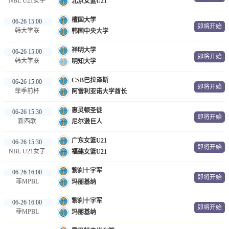
NBL U21女子
北京女篮U21
檀国大学
06-26 15:00
即将开始
韩大学联
韩国中央大学
祥明大学
06-26 15:00
即将开始
韩大学联
明知大学
CSB巴拉泽斯
06-26 15:00
即将开始
菲季前杯
阿雷利亚诺大学酋长
惠灵顿圣徒
06-26 15:30
即将开始
新西联
尼尔逊巨人
广东女篮U21
06-26 15:30
即将开始
NBL U21女子
福建女篮U21
黎刹十字军
06-26 16:00
即将开始
菲MPBL
玛丽基纳
黎刹十字军
06-26 16:00
即将开始
菲MPBL
玛丽基纳