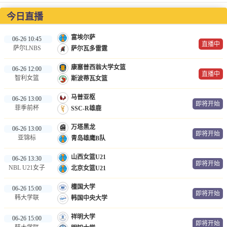
篮球直播
今日直播
NBA
富埃尔萨
06-26 10:45
直播中
CBA
萨尔LNBS
萨尔瓦多雷霆
康塞普西翁大学女篮
06-26 12:00
录像
直播中
智利女篮
斯波蒂瓦女篮
足球录像
马普亚枢
06-26 13:00
即将开始
篮球录像
菲季前杯
SSC-R雄鹿
万塔黑龙
06-26 13:00
新闻
即将开始
亚锦标
青岛雄鹰B队
足球新闻
山西女篮U21
06-26 13:30
即将开始
篮球新闻
NBL U21女子
北京女篮U21
檀国大学
06-26 15:00
即将开始
韩大学联
韩国中央大学
祥明大学
06-26 15:00
即将开始