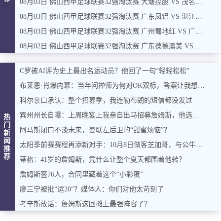
08月03日 佛山西甲足球联赛32强淘汰赛 大塘控股 VS 茂名市点都得 全场录像
08月03日 佛山西甲足球联赛32强淘汰赛 广东凤铝 VS 湛江八部科技 全场录像
08月03日 佛山西甲足球联赛32强淘汰赛 广州蜀地红 VS 广州戴拿模 全场录像
08月02日 佛山西甲足球联赛32强淘汰赛 广东葆德澳美 VS 白坭兴龙 全场录像
C罗被AI评为史上最出名运动员？他回了一句“轻轻松松”
布莱恩·肖爆内幕：当年问禅师为何对OK双标，答案让我想起训狗那套
科尔亲口承认：整个招募季，我连勒布朗的短信都没发过
宾州州长自曝：上周晚宴上我亲自出马招募詹姆斯，他选了费城，我挺高兴
热
门
阿马斯闭口不谈未来，曼联左后卫的“甜蜜烦恼”？
新
闻
太阳季前赛赛程再添新对手：10月8日做客芝加哥，与公牛过招
推
荐
蒂格：41岁的詹姆斯，凭什么让整个夏天都围着他转？
詹姆斯签76人，合同里藏着这个“小彩蛋”
廖三宁被批“运20”？媒体人：你们对他太苛刻了
考辛斯放话：詹姆斯这回摊上最强阵容了？