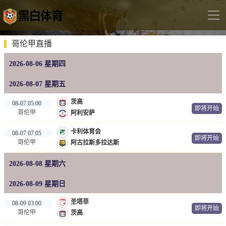
导
航
首页
哥伦甲直播
2026-08-06 星期四
足球直播
英超
2026-08-07 星期五
德甲
茨高
08-07 05:00
即将开始
哥伦甲
阿利安萨
法甲
卡利体育会
08-07 07:05
西甲
即将开始
哥伦甲
阿古拉斯多拉达斯
意甲
2026-08-08 星期六
世界杯
2026-08-09 星期日
欧冠杯
圣塔菲
08-09 03:00
即将开始
中超
哥伦甲
茨高