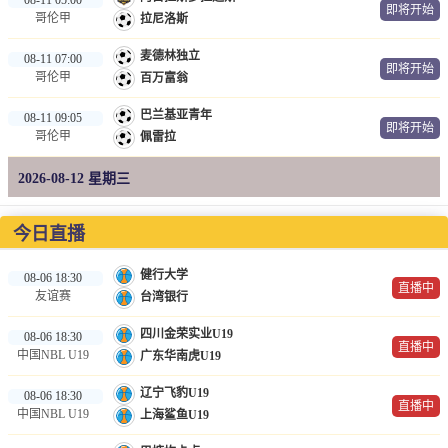
即将开始
哥伦甲
拉尼洛斯
麦德林独立
08-11 07:00
即将开始
哥伦甲
百万富翁
巴兰基亚青年
08-11 09:05
即将开始
哥伦甲
佩雷拉
2026-08-12 星期三
今日直播
健行大学
08-06 18:30
直播中
友谊赛
台湾银行
四川金荣实业U19
08-06 18:30
直播中
中国NBL U19
广东华南虎U19
辽宁飞豹U19
08-06 18:30
直播中
中国NBL U19
上海鲨鱼U19