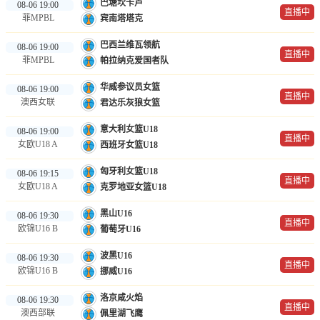
巴塘坎卡卢
08-06 19:00
直播中
菲MPBL
宾南塔塔克
巴西兰维瓦领航
08-06 19:00
直播中
菲MPBL
帕拉纳克爱国者队
华威参议员女篮
08-06 19:00
直播中
澳西女联
君达乐灰狼女篮
意大利女篮U18
08-06 19:00
直播中
女欧U18 A
西班牙女篮U18
匈牙利女篮U18
08-06 19:15
直播中
女欧U18 A
克罗地亚女篮U18
黑山U16
08-06 19:30
直播中
欧锦U16 B
葡萄牙U16
波黑U16
08-06 19:30
直播中
欧锦U16 B
挪威U16
洛京咸火焰
08-06 19:30
直播中
澳西部联
佩里湖飞鹰