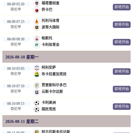
福塔雷绍查
08-09 05:20
篮球直播
即将开始
哥伦甲
侨卡巴
NBA
托利马体育
08-09 07:25
即将开始
CBA
哥伦甲
波哥大国际
帕斯托
08-09 09:30
录像
即将开始
哥伦甲
卡利体育会
足球录像
2026-08-10 星期一
篮球录像
阿利安萨
08-10 05:05
即将开始
哥伦甲
布卡拉曼加竞技
新闻
贾奎斯科尔多巴
08-10 07:10
足球新闻
即将开始
哥伦甲
云斯卡尔达斯
篮球新闻
卡利美洲
08-10 09:15
即将开始
哥伦甲
国民竞技
2026-08-11 星期二
阿古拉斯多拉达斯
08-11 05:00