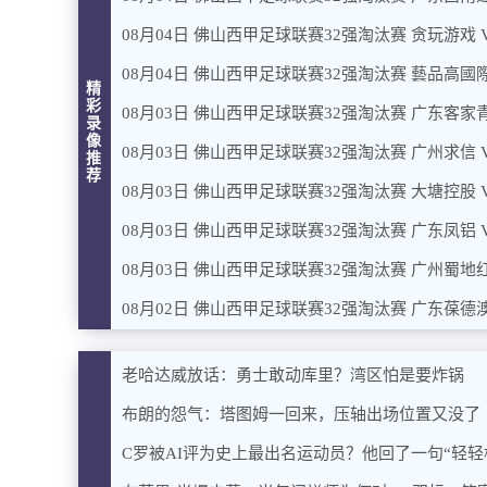
08月04日 佛山西甲足球联赛32强淘汰赛 贪玩游戏 
08月04日 佛山西甲足球联赛32强淘汰赛 藝品高國際
精
彩
08月03日 佛山西甲足球联赛32强淘汰赛 广东客家青
录
像
08月03日 佛山西甲足球联赛32强淘汰赛 广州求信 
推
荐
08月03日 佛山西甲足球联赛32强淘汰赛 大塘控股 
08月03日 佛山西甲足球联赛32强淘汰赛 广东凤铝 
08月03日 佛山西甲足球联赛32强淘汰赛 广州蜀地红
08月02日 佛山西甲足球联赛32强淘汰赛 广东葆德澳
老哈达威放话：勇士敢动库里？湾区怕是要炸锅
布朗的怨气：塔图姆一回来，压轴出场位置又没了
C罗被AI评为史上最出名运动员？他回了一句“轻轻