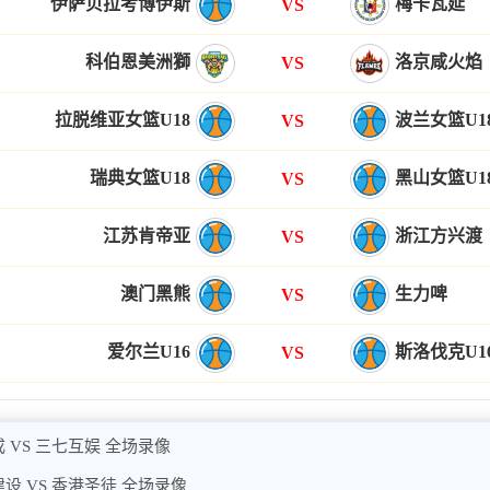
伊萨贝拉考博伊斯
梅卡瓦延
VS
科伯恩美洲獅
洛京咸火焰
VS
拉脱维亚女篮U18
波兰女篮U1
VS
瑞典女篮U18
黑山女篮U1
VS
江苏肯帝亚
浙江方兴渡
VS
澳门黑熊
生力啤
VS
爱尔兰U16
斯洛伐克U1
VS
 VS 三七互娱 全场录像
设 VS 香港圣徒 全场录像