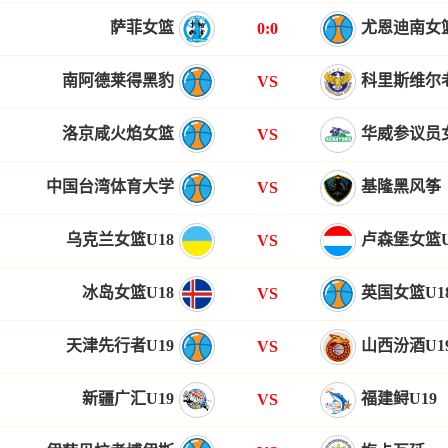
萨菲女篮
尤恩迪南女
0:0
南阿德莱得黑豹
科里斯维尔
VS
洛京咸火焰女篮
华威参议员
VS
中国台湾体育大学
基隆黑风筝
VS
乌克兰女篮U18
卢森堡女篮U
VS
冰岛女篮U18
英国女篮U1
VS
天津先行者U19
山西汾酒U1
VS
新疆广汇U19
福建鲟U19
VS