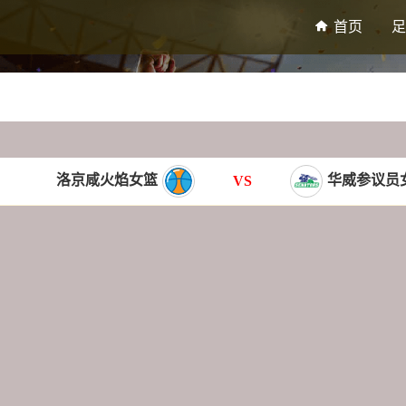
首页
足
洛京咸火焰女篮
华威参议员
VS