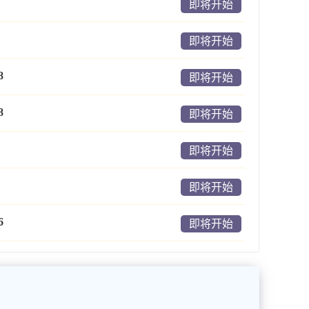
即将开始
即将开始
8
即将开始
8
即将开始
即将开始
即将开始
6
即将开始