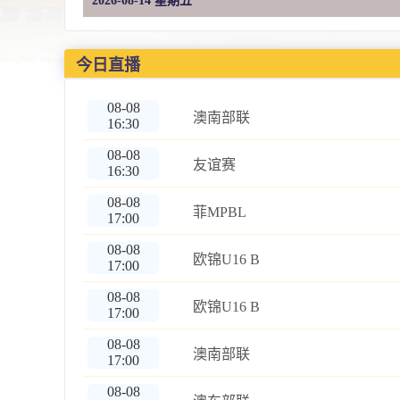
2026-08-14 星期五
今日直播
08-08
澳南部联
16:30
08-08
友谊赛
16:30
08-08
菲MPBL
17:00
08-08
欧锦U16 B
17:00
08-08
欧锦U16 B
17:00
08-08
澳南部联
17:00
08-08