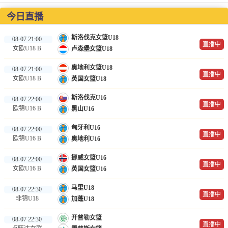
篮球直播
今日直播
NBA
斯洛伐克女篮U18
08-07 21:00
直播中
CBA
女欧U18 B
卢森堡女篮U18
奥地利女篮U18
08-07 21:00
录像
直播中
女欧U18 B
英国女篮U18
足球录像
斯洛伐克U16
08-07 22:00
直播中
篮球录像
欧锦U16 B
黑山U16
匈牙利U16
08-07 22:00
新闻
直播中
欧锦U16 B
奥地利U16
足球新闻
挪威女篮U16
08-07 22:00
直播中
篮球新闻
女欧U16 B
英国女篮U16
马里U18
08-07 22:30
直播中
非锦U18
加蓬U18
开普勒女篮
08-07 22:30
直播中