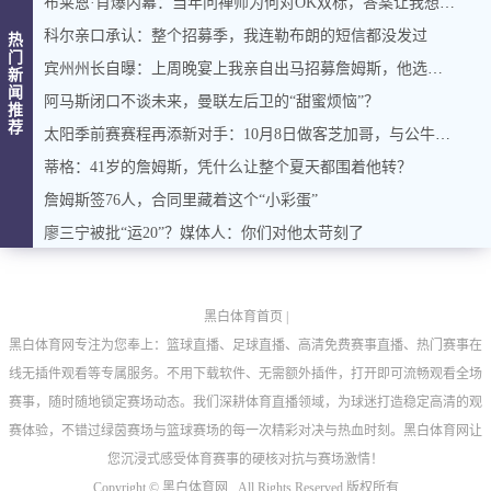
布莱恩·肖爆内幕：当年问禅师为何对OK双标，答案让我想起训狗那套
科尔亲口承认：整个招募季，我连勒布朗的短信都没发过
热
门
宾州州长自曝：上周晚宴上我亲自出马招募詹姆斯，他选了费城，我挺高兴
新
闻
阿马斯闭口不谈未来，曼联左后卫的“甜蜜烦恼”？
推
荐
太阳季前赛赛程再添新对手：10月8日做客芝加哥，与公牛过招
蒂格：41岁的詹姆斯，凭什么让整个夏天都围着他转？
詹姆斯签76人，合同里藏着这个“小彩蛋”
廖三宁被批“运20”？媒体人：你们对他太苛刻了
黑白体育首页
|
黑白体育网专注为您奉上：篮球直播、足球直播、高清免费赛事直播、热门赛事在
线无插件观看等专属服务。不用下载软件、无需额外插件，打开即可流畅观看全场
赛事，随时随地锁定赛场动态。我们深耕体育直播领域，为球迷打造稳定高清的观
赛体验，不错过绿茵赛场与篮球赛场的每一次精彩对决与热血时刻。黑白体育网让
您沉浸式感受体育赛事的硬核对抗与赛场激情！
Copyright ©
黑白体育网 . All Rights Reserved 版权所有