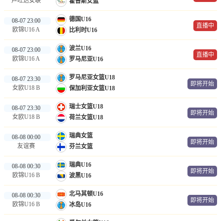
卢旺达女联
霍普斯女篮
德国U16
08-07 23:00
直播中
欧锦U16 A
比利时U16
波兰U16
08-07 23:00
直播中
欧锦U16 A
罗马尼亚U16
罗马尼亚女篮U18
08-07 23:30
即将开始
女欧U18 B
保加利亚女篮U18
瑞士女篮U18
08-07 23:30
即将开始
女欧U18 B
荷兰女篮U18
瑞典女篮
08-08 00:00
即将开始
友谊赛
芬兰女篮
瑞典U16
08-08 00:30
即将开始
欧锦U16 B
波黑U16
北马其顿U16
08-08 00:30
即将开始
欧锦U16 B
冰岛U16