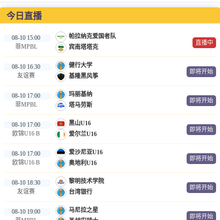
篮球直播
今日直播
NBA
帕拉纳克爱国者队
08-10 15:00
直播中
CBA
菲MPBL
宾南塔塔克
健行大学
08-10 16:30
录像
即将开始
友谊赛
基隆黑风筝
足球录像
玛丽基纳
08-10 17:00
即将开始
篮球录像
菲MPBL
塔马劳斯
黑山U16
08-10 17:00
新闻
即将开始
欧锦U16 B
爱尔兰U16
足球新闻
爱沙尼亚U16
08-10 17:00
即将开始
篮球新闻
欧锦U16 B
奥地利U16
黎明技术学院
08-10 18:30
即将开始
友谊赛
台湾银行
马尼拉之星
08-10 19:00
即将开始