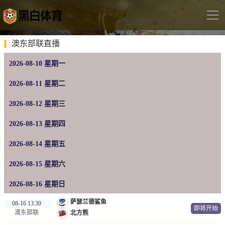
导
航
首页
澳东部联直播
2026-08-10 星期一
足球直播
英超
2026-08-11 星期二
德甲
2026-08-12 星期三
法甲
2026-08-13 星期四
西甲
2026-08-14 星期五
意甲
2026-08-15 星期六
世界杯
2026-08-16 星期日
欧冠杯
萨瑟兰德鲨鱼
08-16 13:30
即将开始
中超
澳东部联
北方熊