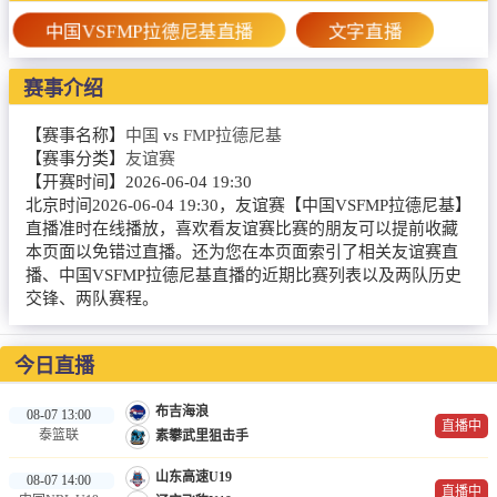
篮球直播
中国VSFMP拉德尼基直播
文字直播
NBA
赛事介绍
CBA
【赛事名称】
中国
vs
FMP拉德尼基
录像
【赛事分类】
友谊赛
【开赛时间】
2026-06-04 19:30
足球录像
北京时间2026-06-04 19:30，友谊赛【中国VSFMP拉德尼基】
直播准时在线播放，喜欢看友谊赛比赛的朋友可以提前收藏
篮球录像
本页面以免错过直播。还为您在本页面索引了相关友谊赛直
播、中国VSFMP拉德尼基直播的近期比赛列表以及两队历史
新闻
交锋、两队赛程。
足球新闻
今日直播
篮球新闻
布吉海浪
08-07 13:00
直播中
泰篮联
素攀武里狙击手
山东高速U19
08-07 14:00
直播中