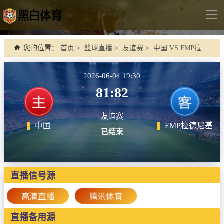
导
航
首页
您的位置：
首页
>
篮球直播
>
友谊赛
>
中国 VS FMP拉德尼基
足球直播
2026-06-04 19:30
英超
81:82
德甲
友谊赛
法甲
中国
FMP拉德尼基
已结束
西甲
意甲
世界杯
直播信号源
欧冠杯
高清直播
腾讯体育
中超
直播备用源