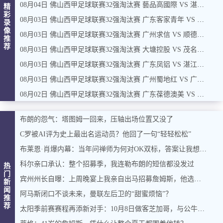
08月04日 佛山西甲足球联赛32强淘汰赛 藝品高國際 VS 湛江狂狼·粵辉能源 全场录像
精
彩
08月03日 佛山西甲足球联赛32强淘汰赛 广东客家青年 VS 广州英华思力U17 全场录像
录
像
08月03日 佛山西甲足球联赛32强淘汰赛 广州求信 VS 顺德新青年 全场录像
推
荐
08月03日 佛山西甲足球联赛32强淘汰赛 大塘控股 VS 茂名市点都得 全场录像
08月03日 佛山西甲足球联赛32强淘汰赛 广东凤铝 VS 湛江八部科技 全场录像
08月03日 佛山西甲足球联赛32强淘汰赛 广州蜀地红 VS 广州戴拿模 全场录像
08月02日 佛山西甲足球联赛32强淘汰赛 广东葆德澳美 VS 白坭兴龙 全场录像
布朗的怨气：塔图姆一回来，压轴出场位置又没了
C罗被AI评为史上最出名运动员？他回了一句“轻轻松松”
布莱恩·肖爆内幕：当年问禅师为何对OK双标，答案让我想起训狗那套
科尔亲口承认：整个招募季，我连勒布朗的短信都没发过
热
门
宾州州长自曝：上周晚宴上我亲自出马招募詹姆斯，他选了费城，我挺高兴
新
闻
阿马斯闭口不谈未来，曼联左后卫的“甜蜜烦恼”？
推
荐
太阳季前赛赛程再添新对手：10月8日做客芝加哥，与公牛过招