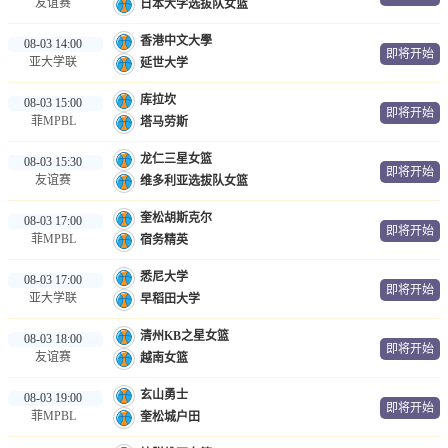
友谊赛
日本大学选拔队女篮
香港中文大學
08-03 14:00
即将开始
亚大学联
延世大学
库拉坎
08-03 15:00
即将开始
菲MPBL
塔马劳斯
龙仁三星女篮
08-03 15:30
即将开始
友谊赛
维多利亚选拔队女篮
奎松胡斯克尔
08-03 17:00
即将开始
菲MPBL
宿务精英
悉尼大学
08-03 17:00
即将开始
亚大学联
早稻田大学
清州KB之星女篮
08-03 18:00
即将开始
友谊赛
越南女篮
玄山勇士
08-03 19:00
即将开始
菲MPBL
奎松城户田