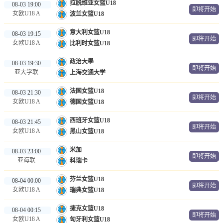
拉脱维亚女篮U18
08-03 19:00
即将开始
女欧U18 A
波兰女篮U18
意大利女篮U18
08-03 19:15
即将开始
女欧U18 A
比利时女篮U18
政治大學
08-03 19:30
即将开始
亚大学联
上海交通大学
法国女篮U18
08-03 21:30
即将开始
女欧U18 A
德国女篮U18
西班牙女篮U18
08-03 21:45
即将开始
女欧U18 A
黑山女篮U18
米加
08-03 23:00
即将开始
亚海联
科瑞卡
芬兰女篮U18
08-04 00:00
即将开始
女欧U18 A
瑞典女篮U18
捷克女篮U18
08-04 00:15
即将开始
女欧U18 A
匈牙利女篮U18