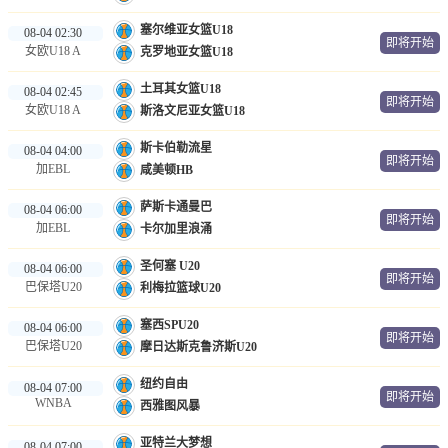
塞尔维亚女篮U18
08-04 02:30
即将开始
女欧U18 A
克罗地亚女篮U18
土耳其女篮U18
08-04 02:45
即将开始
女欧U18 A
斯洛文尼亚女篮U18
斯卡伯勒流星
08-04 04:00
即将开始
加EBL
咸美顿HB
萨斯卡通曼巴
08-04 06:00
即将开始
加EBL
卡尔加里浪涌
圣何塞 U20
08-04 06:00
即将开始
巴保塔U20
利梅拉篮球U20
塞西SPU20
08-04 06:00
即将开始
巴保塔U20
摩日达斯克鲁济斯U20
纽约自由
08-04 07:00
即将开始
WNBA
西雅图风暴
亚特兰大梦想
08-04 07:00