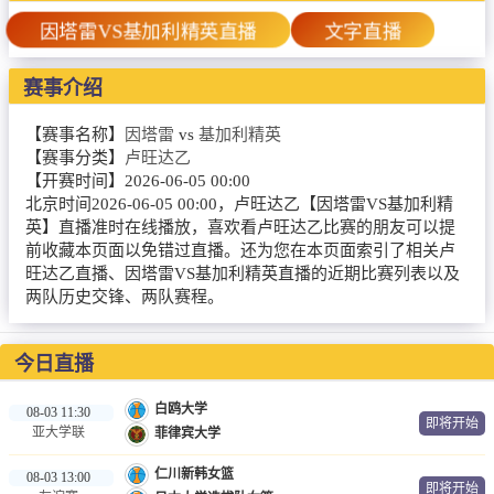
篮球直播
因塔雷VS基加利精英直播
文字直播
NBA
赛事介绍
CBA
【赛事名称】
因塔雷
vs
基加利精英
录像
【赛事分类】
卢旺达乙
【开赛时间】
2026-06-05 00:00
足球录像
北京时间2026-06-05 00:00，卢旺达乙【因塔雷VS基加利精
英】直播准时在线播放，喜欢看卢旺达乙比赛的朋友可以提
篮球录像
前收藏本页面以免错过直播。还为您在本页面索引了相关卢
旺达乙直播、因塔雷VS基加利精英直播的近期比赛列表以及
新闻
两队历史交锋、两队赛程。
足球新闻
今日直播
篮球新闻
白鸥大学
08-03 11:30
即将开始
亚大学联
菲律宾大学
仁川新韩女篮
08-03 13:00
即将开始