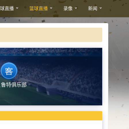
球直播
篮球直播
录像
新闻
贝鲁特俱乐部