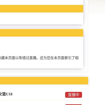
以提前收藏本页面以免错过直播。还为您在本页面索引了相
篮U18
直播中