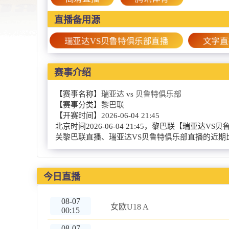
直播备用源
瑞亚达VS贝鲁特俱乐部直播
文字直
赛事介绍
【赛事名称】
瑞亚达
vs
贝鲁特俱乐部
【赛事分类】
黎巴联
【开赛时间】
2026-06-04 21:45
北京时间2026-06-04 21:45，黎巴联【
关黎巴联直播、瑞亚达VS贝鲁特俱乐部直播的近期
今日直播
08-07
女欧U18 A
00:15
08-07