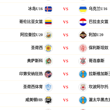
冰岛U16
乌克兰U16
VS
哥伦比亚女篮
巴拉圭女篮
VS
阿拉奎拉U20
利加U20
VS
圣荷西
保利斯坦奴
VS
奥萨斯科
哥连泰斯
VS
印第安纳狂热
拉斯维加斯
VS
圣荷西体育
坎波阿尔托
VS
咸美顿HB
渥太华黑杰
VS