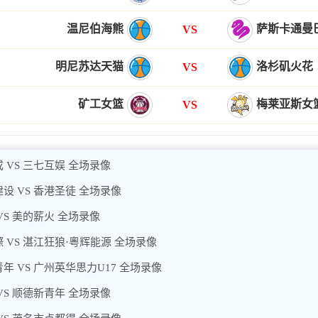
温尼伯海熊
萨斯卡通曼
VS
明尼苏达天猫
洛杉矶火花
VS
矿工女篮
梅莱亚斯女
VS
 VS 三七互娱 全场录像
设 VS 香港圣徒 全场录像
VS 美的薪火 全场录像
 VS 湛江狂狼·粵辉能源 全场录像
年 VS 广州英华思力U17 全场录像
VS 顺德新青年 全场录像