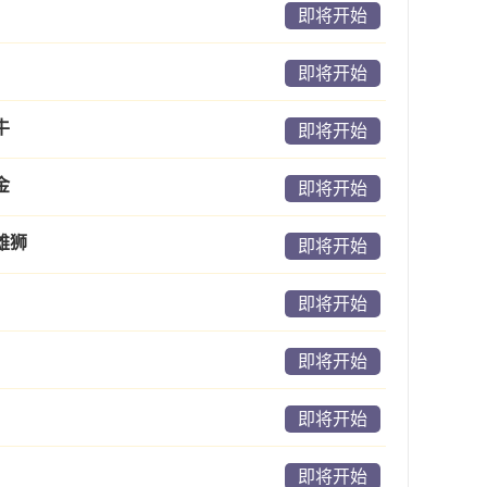
即将开始
即将开始
牛
即将开始
金
即将开始
雄狮
即将开始
即将开始
即将开始
即将开始
即将开始