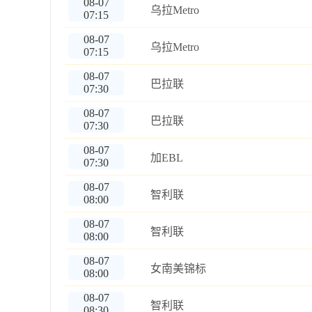
08-07
乌拉Metro
07:15
08-07
乌拉Metro
07:15
08-07
巴拉联
07:30
08-07
巴拉联
07:30
08-07
加EBL
07:30
08-07
智利联
08:00
08-07
智利联
08:00
08-07
女南美锦标
08:00
08-07
智利联
08:30