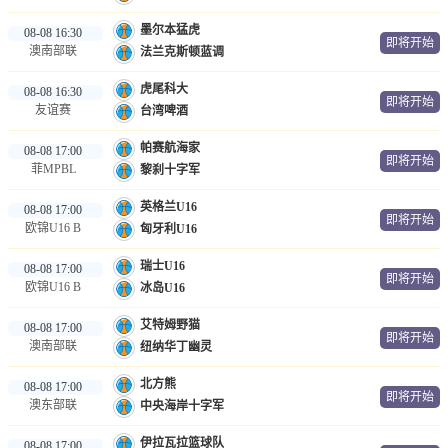
墨尔本猛虎
08-08 16:30
即将开始
澳南部联
法兰克斯顿蓝调
虎尾科大
08-08 16:30
即将开始
友谊赛
台湾啤酒
帕赛航海家
08-08 17:00
即将开始
菲MPBL
黎刹十字军
英格兰U16
08-08 17:00
即将开始
欧锦U16 B
匈牙利U16
瑞士U16
08-08 17:00
即将开始
欧锦U16 B
冰岛U16
艾特姆野猫
08-08 17:00
即将开始
澳南部联
纽纳华丁幽灵
北方熊
08-08 17:00
即将开始
澳东部联
中央海岸十字军
伊拉瓦拉篮球队
08-08 17:00