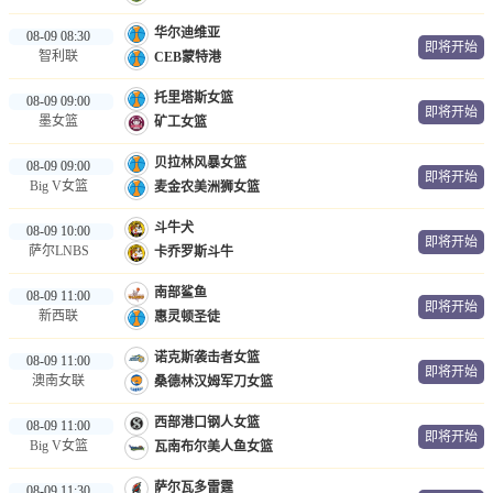
华尔迪维亚
08-09 08:30
即将开始
智利联
CEB蒙特港
托里塔斯女篮
08-09 09:00
即将开始
墨女篮
矿工女篮
贝拉林风暴女篮
08-09 09:00
即将开始
Big V女篮
麦金农美洲狮女篮
斗牛犬
08-09 10:00
即将开始
萨尔LNBS
卡乔罗斯斗牛
南部鲨鱼
08-09 11:00
即将开始
新西联
惠灵顿圣徒
诺克斯袭击者女篮
08-09 11:00
即将开始
澳南女联
桑德林汉姆军刀女篮
西部港口钢人女篮
08-09 11:00
即将开始
Big V女篮
瓦南布尔美人鱼女篮
萨尔瓦多雷霆
08-09 11:30