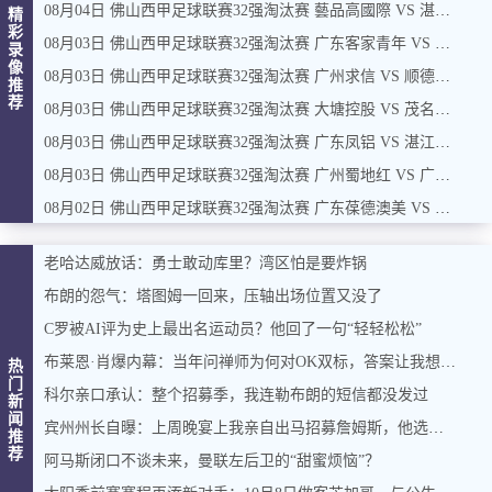
08月04日 佛山西甲足球联赛32强淘汰赛 藝品高國際 VS 湛江狂狼·粵辉能源 全场录像
精
彩
08月03日 佛山西甲足球联赛32强淘汰赛 广东客家青年 VS 广州英华思力U17 全场录像
录
像
08月03日 佛山西甲足球联赛32强淘汰赛 广州求信 VS 顺德新青年 全场录像
推
荐
08月03日 佛山西甲足球联赛32强淘汰赛 大塘控股 VS 茂名市点都得 全场录像
08月03日 佛山西甲足球联赛32强淘汰赛 广东凤铝 VS 湛江八部科技 全场录像
08月03日 佛山西甲足球联赛32强淘汰赛 广州蜀地红 VS 广州戴拿模 全场录像
08月02日 佛山西甲足球联赛32强淘汰赛 广东葆德澳美 VS 白坭兴龙 全场录像
老哈达威放话：勇士敢动库里？湾区怕是要炸锅
布朗的怨气：塔图姆一回来，压轴出场位置又没了
C罗被AI评为史上最出名运动员？他回了一句“轻轻松松”
布莱恩·肖爆内幕：当年问禅师为何对OK双标，答案让我想起训狗那套
热
门
科尔亲口承认：整个招募季，我连勒布朗的短信都没发过
新
闻
宾州州长自曝：上周晚宴上我亲自出马招募詹姆斯，他选了费城，我挺高兴
推
荐
阿马斯闭口不谈未来，曼联左后卫的“甜蜜烦恼”？