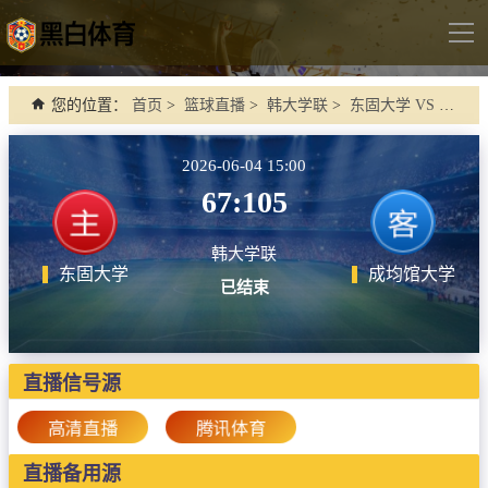
导
航
首页
您的位置：
首页
>
篮球直播
>
韩大学联
>
东固大学 VS 成均馆大学
足球直播
2026-06-04 15:00
英超
67:105
德甲
韩大学联
法甲
东固大学
成均馆大学
已结束
西甲
意甲
世界杯
直播信号源
欧冠杯
高清直播
腾讯体育
中超
直播备用源