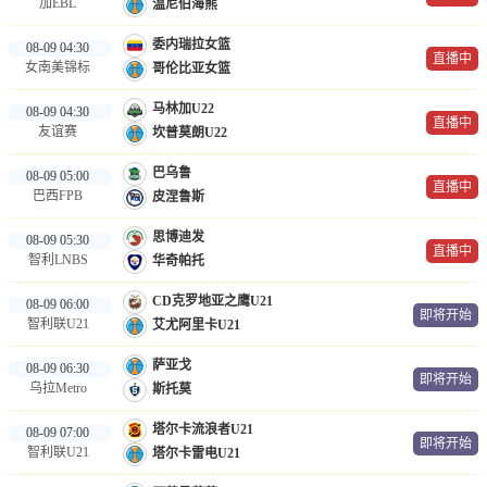
加EBL
温尼伯海熊
委内瑞拉女篮
08-09 04:30
直播中
女南美锦标
哥伦比亚女篮
马林加U22
08-09 04:30
直播中
友谊赛
坎普莫朗U22
巴乌鲁
08-09 05:00
直播中
巴西FPB
皮涅鲁斯
思博迪发
08-09 05:30
直播中
智利LNBS
华奇帕托
CD克罗地亚之鹰U21
08-09 06:00
即将开始
智利联U21
艾尤阿里卡U21
萨亚戈
08-09 06:30
即将开始
乌拉Metro
斯托莫
塔尔卡流浪者U21
08-09 07:00
即将开始
智利联U21
塔尔卡雷电U21