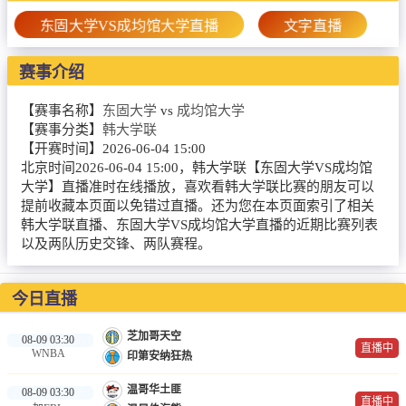
篮球直播
东固大学VS成均馆大学直播
文字直播
NBA
赛事介绍
CBA
【赛事名称】
东固大学
vs
成均馆大学
录像
【赛事分类】
韩大学联
【开赛时间】
2026-06-04 15:00
足球录像
北京时间2026-06-04 15:00，韩大学联【东固大学VS成均馆
大学】直播准时在线播放，喜欢看韩大学联比赛的朋友可以
篮球录像
提前收藏本页面以免错过直播。还为您在本页面索引了相关
韩大学联直播、东固大学VS成均馆大学直播的近期比赛列表
新闻
以及两队历史交锋、两队赛程。
足球新闻
今日直播
篮球新闻
芝加哥天空
08-09 03:30
直播中
WNBA
印第安纳狂热
温哥华土匪
08-09 03:30
直播中