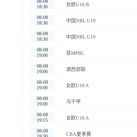
08-08
女欧U18 B
18:30
08-08
中国NBL U19
18:30
08-08
中国NBL U19
18:30
08-08
菲MPBL
19:00
08-08
澳西部联
19:00
08-08
女欧U18 A
19:00
08-08
乌干甲
19:00
08-08
女欧U18 A
19:15
08-08
CBA夏季赛
19:30