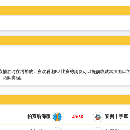
湘潭VS永州】直播准时在线播放，喜欢看湘BA比赛的朋友可以提前收藏本页
、两队赛程。
帕赛航海家
黎刹十字军
49:56