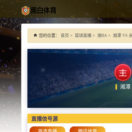
您的位置：
首页
>
篮球直播
>
湘BA
>
湘潭 VS 
湘潭
直播信号源
高清直播
腾讯体育