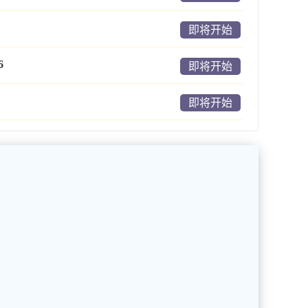
即将开始
6
即将开始
即将开始