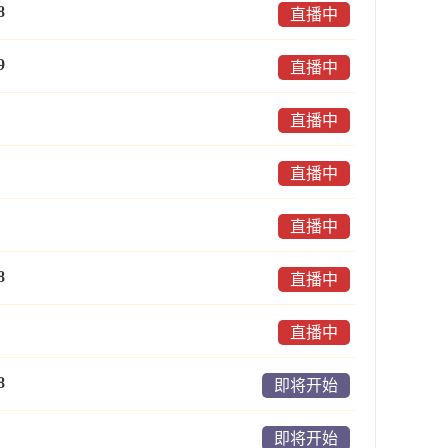
8
直播中
9
直播中
直播中
直播中
直播中
8
直播中
直播中
8
即将开始
即将开始