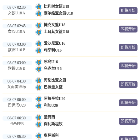
比利时女篮U18
08-07 02:30
即将开始
女欧U18 A
塞尔维亚女篮U18
捷克女篮U18
08-07 02:45
即将开始
女欧U18 A
土耳其女篮U18
爱沙尼亚U16
08-07 03:00
即将开始
欧锦U16 B
匈牙利U16
冰岛U16
08-07 03:00
即将开始
欧锦U16 B
乌克兰U16
哥伦比亚女篮
08-07 04:30
即将开始
女南美锦标
巴拉圭女篮
阿拉奎拉U20
08-07 06:00
即将开始
巴保塔U20
利加U20
圣荷西
08-07 06:30
即将开始
巴西FPB
保利斯坦奴
奥萨斯科
08-07 06:30
即将开始