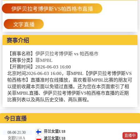
篮球直播
伊萨贝拉考博伊斯VS帕西格市直播
NBA
文字直播
CBA
赛事介绍
录像
【赛事名称】
伊萨贝拉考博伊斯
vs
帕西格市
足球录像
【赛事分类】
菲MPBL
篮球录像
【开赛时间】
2026-06-03 16:00
北京时间2026-06-03 16:00，菲MPBL【伊萨贝拉考博伊斯VS
新闻
帕西格市】直播准时在线播放，喜欢看菲MPBL比赛的朋友可
以提前收藏本页面以免错过直播。还为您在本页面索引了相
足球新闻
关菲MPBL直播、伊萨贝拉考博伊斯VS帕西格市直播的近期
比赛列表以及两队历史交锋、两队赛程。
篮球新闻
今日直播
芬兰女篮U18
08-06 21:30
直播中
女欧U18 A
波兰女篮U18