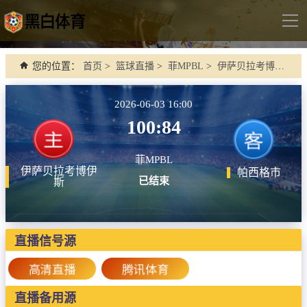
导
航
首页
您的位置：
首页
>
篮球直播
>
菲MPBL
>
伊萨贝拉考博伊斯 VS 帕西格市
足球直播
2026-06-03 16:00
英超
100:84
德甲
菲MPBL
法甲
伊萨贝拉考博伊
帕西格市
已结束
斯
西甲
意甲
世界杯
直播信号源
欧冠杯
高清直播
腾讯体育
中超
直播备用源