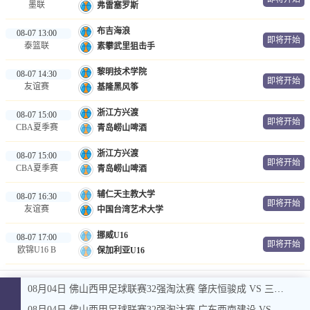
墨联
弗雷塞罗斯
布吉海浪
08-07 13:00
即将开始
泰篮联
素攀武里狙击手
黎明技术学院
08-07 14:30
即将开始
友谊赛
基隆黑风筝
浙江方兴渡
08-07 15:00
即将开始
CBA夏季赛
青岛崂山啤酒
浙江方兴渡
08-07 15:00
即将开始
CBA夏季赛
青岛崂山啤酒
辅仁天主教大学
08-07 16:30
即将开始
友谊赛
中国台湾艺术大学
挪威U16
08-07 17:00
即将开始
欧锦U16 B
保加利亚U16
08月04日 佛山西甲足球联赛32强淘汰赛 肇庆恒骏成 VS 三七互娱 全场录像
08月04日 佛山西甲足球联赛32强淘汰赛 广东西南建设 VS 香港圣徒 全场录像