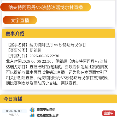
篮球直播
纳夫特阿巴丹VS沙赫达瑞戈尔甘直播
NBA
文字直播
CBA
赛事介绍
录像
【赛事名称】
纳夫特阿巴丹
vs
沙赫达瑞戈尔甘
足球录像
【赛事分类】
伊朗超
篮球录像
【开赛时间】
2026-06-06 22:30
北京时间2026-06-06 22:30，伊朗超【纳夫特阿巴丹VS沙赫
新闻
达瑞戈尔甘】直播准时在线播放，喜欢看伊朗超比赛的朋友
可以提前收藏本页面以免错过直播。还为您在本页面索引了
足球新闻
相关伊朗超直播、纳夫特阿巴丹VS沙赫达瑞戈尔甘直播的近
期比赛列表以及两队历史交锋、两队赛程。
篮球新闻
今日直播
印第安纳狂热
08-07 07:00
直播中
WNBA
拉斯维加斯王牌