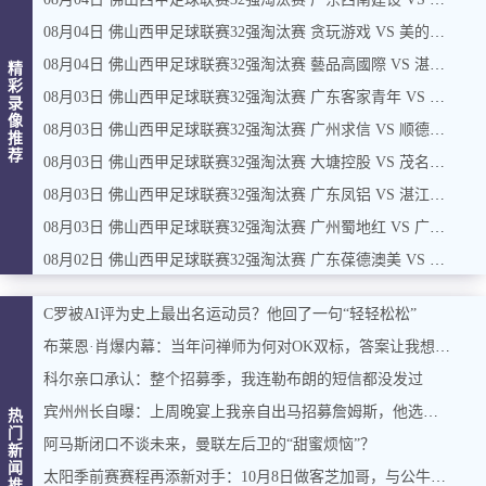
08月04日 佛山西甲足球联赛32强淘汰赛 贪玩游戏 VS 美的薪火 全场录像
08月04日 佛山西甲足球联赛32强淘汰赛 藝品高國際 VS 湛江狂狼·粵辉能源 全场录像
精
彩
08月03日 佛山西甲足球联赛32强淘汰赛 广东客家青年 VS 广州英华思力U17 全场录像
录
像
08月03日 佛山西甲足球联赛32强淘汰赛 广州求信 VS 顺德新青年 全场录像
推
荐
08月03日 佛山西甲足球联赛32强淘汰赛 大塘控股 VS 茂名市点都得 全场录像
08月03日 佛山西甲足球联赛32强淘汰赛 广东凤铝 VS 湛江八部科技 全场录像
08月03日 佛山西甲足球联赛32强淘汰赛 广州蜀地红 VS 广州戴拿模 全场录像
08月02日 佛山西甲足球联赛32强淘汰赛 广东葆德澳美 VS 白坭兴龙 全场录像
C罗被AI评为史上最出名运动员？他回了一句“轻轻松松”
布莱恩·肖爆内幕：当年问禅师为何对OK双标，答案让我想起训狗那套
科尔亲口承认：整个招募季，我连勒布朗的短信都没发过
宾州州长自曝：上周晚宴上我亲自出马招募詹姆斯，他选了费城，我挺高兴
热
门
阿马斯闭口不谈未来，曼联左后卫的“甜蜜烦恼”？
新
闻
太阳季前赛赛程再添新对手：10月8日做客芝加哥，与公牛过招
推