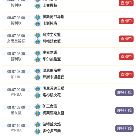
直播中
智利联
上普恩特
拉斯阿尼马斯
08-07 08:00
直播中
智利联
卡斯托洛
乌拉圭女篮
08-07 08:00
直播中
女南美锦标
阿根廷女篮
奥索尔诺
08-07 08:30
直播中
智利联
华尔迪维亚
温尼伯海熊
08-07 08:30
直播中
加EBL
萨斯卡通曼巴
明尼苏达天猫
08-07 09:00
即将开始
WNBA
洛杉矶火花
矿工女篮
08-07 09:00
即将开始
墨女篮
梅莱亚斯女篮
波特兰火焰
08-07 10:00
即将开始
WNBA
多伦多节奏