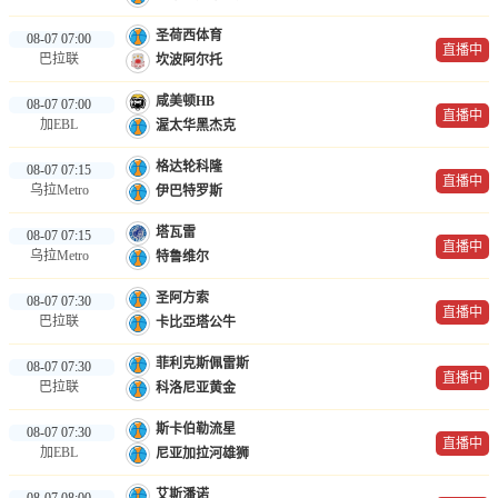
圣荷西体育
08-07 07:00
直播中
巴拉联
坎波阿尔托
咸美顿HB
08-07 07:00
直播中
加EBL
渥太华黑杰克
格达轮科隆
08-07 07:15
直播中
乌拉Metro
伊巴特罗斯
塔瓦雷
08-07 07:15
直播中
乌拉Metro
特鲁维尔
圣阿方索
08-07 07:30
直播中
巴拉联
卡比亞塔公牛
菲利克斯佩雷斯
08-07 07:30
直播中
巴拉联
科洛尼亚黄金
斯卡伯勒流星
08-07 07:30
直播中
加EBL
尼亚加拉河雄狮
艾斯潘诺
08-07 08:00