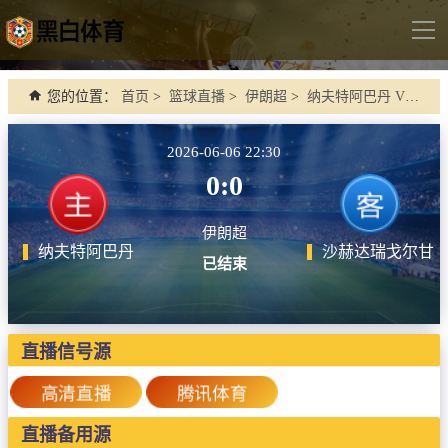
导
航
首页
您的位置：
首页
>
篮球直播
>
伊朗超
>
纳夫特阿巴丹 VS 沙赫达瑞戈尔甘
足球直播
2026-06-06 22:30
英超
0:0
德甲
伊朗超
法甲
纳夫特阿巴丹
沙赫达瑞戈尔甘
已结束
西甲
意甲
世界杯
直播信号源
欧冠杯
高清直播
腾讯体育
中超
直播备用源