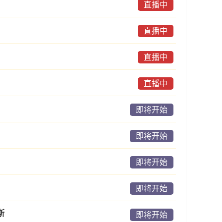
直播中
直播中
直播中
直播中
即将开始
即将开始
即将开始
即将开始
斯
即将开始