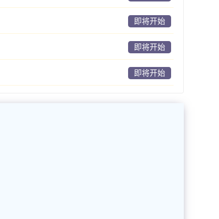
即将开始
即将开始
即将开始