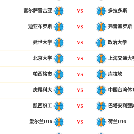
富尔萨雷吉亚
多拉多斯
VS
迪亚布罗斯
弗雷塞罗斯
VS
延世大学
政治大學
VS
北京大学
上海交通大
VS
帕西格市
库拉坎
VS
虎尾科大
中国台湾体
VS
凯西织工
巴塔安利瑟
VS
爱尔兰U16
荷兰U16
VS