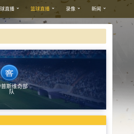
球直播
篮球直播
录像
新闻
伊普斯维奇部
队