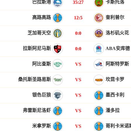
巴拉斯港
卡斯托洛
35:27
高路高路
奎利普尔
12:5
芝加哥天空
洛杉矶火花
0:0
拉斯阿尼马斯
ABA安库德
0:0
阿比查斯
阿斯特罗斯
VS
桑托斯圣路易斯
坎昆卡罗
VS
银色巨狼
墨西卡利
VS
弗雷斯尼洛虾
潘多拉
VS
米拿罗斯
哥利卡米诺
VS