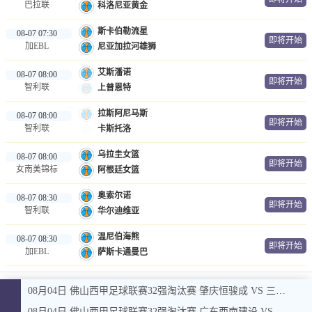
巴拉联
科洛尼亚黄金
斯卡伯勒流星
08-07 07:30
即将开始
加EBL
尼亚加拉河雄狮
艾斯潘诺
08-07 08:00
即将开始
智利联
上普恩特
拉斯阿尼马斯
08-07 08:00
即将开始
智利联
卡斯托洛
乌拉圭女篮
08-07 08:00
即将开始
女南美锦标
阿根廷女篮
奥索尔诺
08-07 08:30
即将开始
智利联
华尔迪维亚
温尼伯海熊
08-07 08:30
即将开始
加EBL
萨斯卡通曼巴
08月04日 佛山西甲足球联赛32强淘汰赛 肇庆恒骏成 VS 三七互娱 全场录像
08月04日 佛山西甲足球联赛32强淘汰赛 广东西南建设 VS 香港圣徒 全场录像