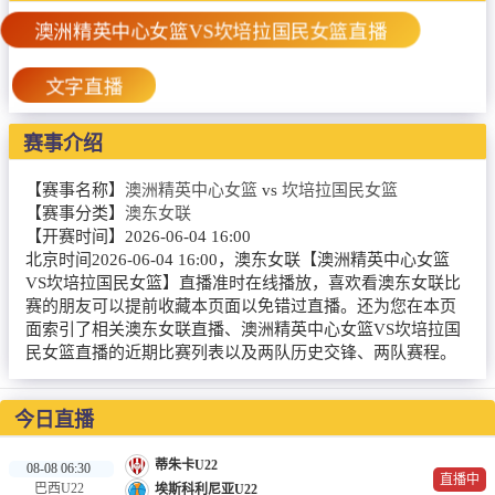
篮球直播
澳洲精英中心女篮VS坎培拉国民女篮直播
NBA
文字直播
CBA
赛事介绍
录像
【赛事名称】
澳洲精英中心女篮
vs
坎培拉国民女篮
足球录像
【赛事分类】
澳东女联
篮球录像
【开赛时间】
2026-06-04 16:00
北京时间2026-06-04 16:00，澳东女联【澳洲精英中心女篮
新闻
VS坎培拉国民女篮】直播准时在线播放，喜欢看澳东女联比
赛的朋友可以提前收藏本页面以免错过直播。还为您在本页
足球新闻
面索引了相关澳东女联直播、澳洲精英中心女篮VS坎培拉国
民女篮直播的近期比赛列表以及两队历史交锋、两队赛程。
篮球新闻
今日直播
蒂朱卡U22
08-08 06:30
直播中
巴西U22
埃斯科利尼亚U22