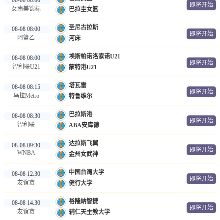
即将开始
女南美锦标
巴拉圭女篮
圣尼古拉斯
08-08 08:00
即将开始
阿篮乙
河床
埃斯帕诺洛索诺U21
08-08 08:00
即将开始
智利联U21
蒙特港U21
塔瓦雷
08-08 08:15
即将开始
乌拉Metro
特鲁维尔
巴拉斯港
08-08 08:30
即将开始
智利联
ABA安库德
达拉斯飞翼
08-08 09:30
即将开始
WNBA
金州女武神
中国台湾大学
08-08 12:30
即将开始
友谊赛
健行大学
裕隆納智捷
08-08 14:30
即将开始
友谊赛
辅仁天主教大学