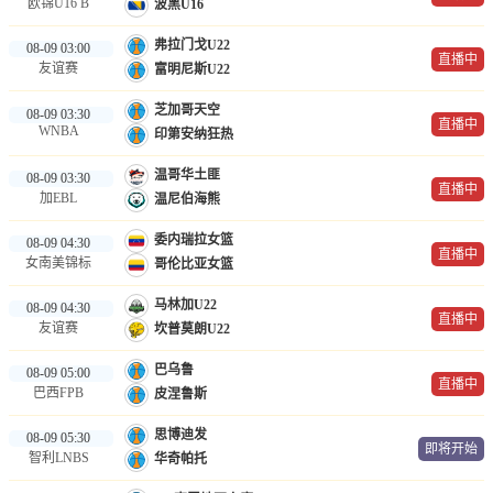
欧锦U16 B
波黑U16
弗拉门戈U22
08-09 03:00
直播中
友谊赛
富明尼斯U22
芝加哥天空
08-09 03:30
直播中
WNBA
印第安纳狂热
温哥华土匪
08-09 03:30
直播中
加EBL
温尼伯海熊
委内瑞拉女篮
08-09 04:30
直播中
女南美锦标
哥伦比亚女篮
马林加U22
08-09 04:30
直播中
友谊赛
坎普莫朗U22
巴乌鲁
08-09 05:00
直播中
巴西FPB
皮涅鲁斯
思博迪发
08-09 05:30
即将开始
智利LNBS
华奇帕托