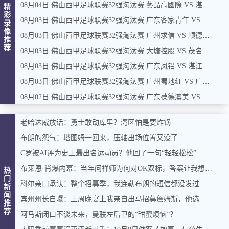
08月04日 佛山西甲足球联赛32强淘汰赛 藝品高國際 VS 湛江狂狼·粵辉能源 全场录像
精
彩
08月03日 佛山西甲足球联赛32强淘汰赛 广东客家青年 VS 广州英华思力U17 全场录像
录
像
08月03日 佛山西甲足球联赛32强淘汰赛 广州求信 VS 顺德新青年 全场录像
推
荐
08月03日 佛山西甲足球联赛32强淘汰赛 大塘控股 VS 茂名市点都得 全场录像
08月03日 佛山西甲足球联赛32强淘汰赛 广东凤铝 VS 湛江八部科技 全场录像
08月03日 佛山西甲足球联赛32强淘汰赛 广州蜀地红 VS 广州戴拿模 全场录像
08月02日 佛山西甲足球联赛32强淘汰赛 广东葆德澳美 VS 白坭兴龙 全场录像
老哈达威放话：勇士敢动库里？湾区怕是要炸锅
布朗的怨气：塔图姆一回来，压轴出场位置又没了
C罗被AI评为史上最出名运动员？他回了一句“轻轻松松”
布莱恩·肖爆内幕：当年问禅师为何对OK双标，答案让我想起训狗那套
热
门
科尔亲口承认：整个招募季，我连勒布朗的短信都没发过
新
闻
宾州州长自曝：上周晚宴上我亲自出马招募詹姆斯，他选了费城，我挺高兴
推
荐
阿马斯闭口不谈未来，曼联左后卫的“甜蜜烦恼”？