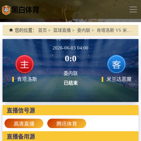
导
航
首页
您的位置：
首页
>
篮球直播
>
委内联
>
肯塔洛斯 VS 米兰达恶魔
足球直播
2026-06-03 04:00
英超
0:0
德甲
委内联
法甲
肯塔洛斯
米兰达恶魔
已结束
西甲
意甲
世界杯
直播信号源
欧冠杯
高清直播
腾讯体育
中超
直播备用源