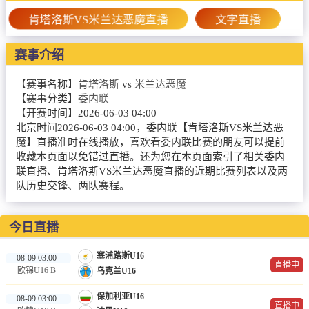
篮球直播
肯塔洛斯VS米兰达恶魔直播
文字直播
NBA
赛事介绍
CBA
【赛事名称】
肯塔洛斯
vs
米兰达恶魔
录像
【赛事分类】
委内联
【开赛时间】
2026-06-03 04:00
足球录像
北京时间2026-06-03 04:00，委内联【肯塔洛斯VS米兰达恶
魔】直播准时在线播放，喜欢看委内联比赛的朋友可以提前
篮球录像
收藏本页面以免错过直播。还为您在本页面索引了相关委内
联直播、肯塔洛斯VS米兰达恶魔直播的近期比赛列表以及两
新闻
队历史交锋、两队赛程。
足球新闻
今日直播
篮球新闻
塞浦路斯U16
08-09 03:00
直播中
欧锦U16 B
乌克兰U16
保加利亚U16
08-09 03:00
直播中