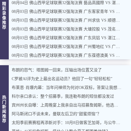
08月04日 佛山西甲足球联赛32强淘汰赛 藝品高國際 VS 湛江狂狼·粵辉能源 全场录像
精
彩
08月03日 佛山西甲足球联赛32强淘汰赛 广东客家青年 VS 广州英华思力U17 全场录像
录
像
08月03日 佛山西甲足球联赛32强淘汰赛 广州求信 VS 顺德新青年 全场录像
推
荐
08月03日 佛山西甲足球联赛32强淘汰赛 大塘控股 VS 茂名市点都得 全场录像
08月03日 佛山西甲足球联赛32强淘汰赛 广东凤铝 VS 湛江八部科技 全场录像
08月03日 佛山西甲足球联赛32强淘汰赛 广州蜀地红 VS 广州戴拿模 全场录像
08月02日 佛山西甲足球联赛32强淘汰赛 广东葆德澳美 VS 白坭兴龙 全场录像
布朗的怨气：塔图姆一回来，压轴出场位置又没了
C罗被AI评为史上最出名运动员？他回了一句“轻轻松松”
布莱恩·肖爆内幕：当年问禅师为何对OK双标，答案让我想起训狗那套
科尔亲口承认：整个招募季，我连勒布朗的短信都没发过
热
门
宾州州长自曝：上周晚宴上我亲自出马招募詹姆斯，他选了费城，我挺高兴
新
闻
阿马斯闭口不谈未来，曼联左后卫的“甜蜜烦恼”？
推
荐
太阳季前赛赛程再添新对手：10月8日做客芝加哥，与公牛过招