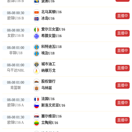
欧锦U16 B
波黑U16
北马其顿U16
08-08 00:30
直播中
欧锦U16 B
冰岛U16
爱尔兰女篮U16
08-08 00:30
直播中
女欧U16 B
希腊女篮U16
科特迪瓦U18
08-08 01:00
直播中
非锦U18
埃及U18
城市油工
08-08 01:00
直播中
乌干达NBL
纳穆万戈
股权银行
08-08 01:00
直播中
肯篮联
乌林兹
法国U16
08-08 01:30
直播中
欧锦U16 A
斯洛文尼亚U16
塞尔维亚U16
08-08 01:30
直播中
欧锦U16 A
立陶宛U16