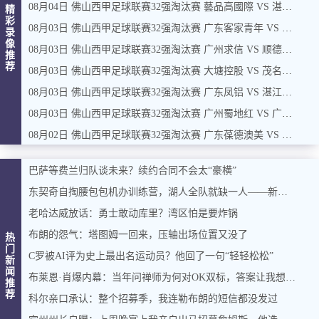
08月04日 佛山西甲足球联赛32强淘汰赛 藝品高國際 VS 湛江狂狼·粵辉能源 全场录像
精
彩
08月03日 佛山西甲足球联赛32强淘汰赛 广东客家青年 VS 广州英华思力U17 全场录像
录
像
08月03日 佛山西甲足球联赛32强淘汰赛 广州求信 VS 顺德新青年 全场录像
推
荐
08月03日 佛山西甲足球联赛32强淘汰赛 大塘控股 VS 茂名市点都得 全场录像
08月03日 佛山西甲足球联赛32强淘汰赛 广东凤铝 VS 湛江八部科技 全场录像
08月03日 佛山西甲足球联赛32强淘汰赛 广州蜀地红 VS 广州戴拿模 全场录像
08月02日 佛山西甲足球联赛32强淘汰赛 广东葆德澳美 VS 白坭兴龙 全场录像
巴萨等费兰归队谈未来？续约合同不会太“豪横”
东契奇自掏腰包包机办训练营，湖人全队就缺一人——新秀卡尔被联盟“抓去”培训了
老哈达威放话：勇士敢动库里？湾区怕是要炸锅
布朗的怨气：塔图姆一回来，压轴出场位置又没了
热
门
C罗被AI评为史上最出名运动员？他回了一句“轻轻松松”
新
闻
布莱恩·肖爆内幕：当年问禅师为何对OK双标，答案让我想起训狗那套
推
荐
科尔亲口承认：整个招募季，我连勒布朗的短信都没发过