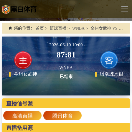
导
航
首页
您的位置：
首页
>
篮球直播
>
WNBA
>
金州女武神 VS 凤凰城水银
足球直播
2026-06-10 10:00
英超
87:81
德甲
WNBA
法甲
金州女武神
凤凰城水银
已结束
西甲
意甲
世界杯
直播信号源
欧冠杯
高清直播
腾讯体育
中超
直播备用源