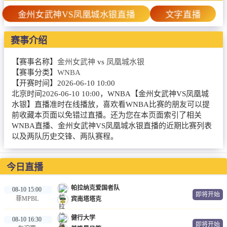
篮球直播
金州女武神VS凤凰城水银直播
文字直播
NBA
赛事介绍
CBA
【赛事名称】
金州女武神
vs
凤凰城水银
录像
【赛事分类】
WNBA
【开赛时间】
2026-06-10 10:00
足球录像
北京时间2026-06-10 10:00，WNBA【金州女武神VS凤凰城
水银】直播准时在线播放，喜欢看WNBA比赛的朋友可以提
篮球录像
前收藏本页面以免错过直播。还为您在本页面索引了相关
WNBA直播、金州女武神VS凤凰城水银直播的近期比赛列表
新闻
以及两队历史交锋、两队赛程。
足球新闻
今日直播
篮球新闻
帕拉纳克爱国者队
08-10 15:00
即将开始
菲MPBL
宾南塔塔克
健行大学
08-10 16:30
即将开始