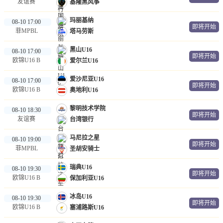
友谊赛
基隆黑风筝
玛丽基纳
08-10 17:00
即将开始
菲MPBL
塔马劳斯
黑山U16
08-10 17:00
即将开始
欧锦U16 B
爱尔兰U16
爱沙尼亚U16
08-10 17:00
即将开始
欧锦U16 B
奥地利U16
黎明技术学院
08-10 18:30
即将开始
友谊赛
台湾银行
马尼拉之星
08-10 19:00
即将开始
菲MPBL
圣胡安骑士
瑞典U16
08-10 19:30
即将开始
欧锦U16 B
保加利亚U16
冰岛U16
08-10 19:30
即将开始
欧锦U16 B
塞浦路斯U16