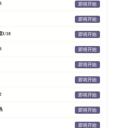
8
即将开始
即将开始
U18
即将开始
8
即将开始
即将开始
即将开始
2
即将开始
热
即将开始
即将开始