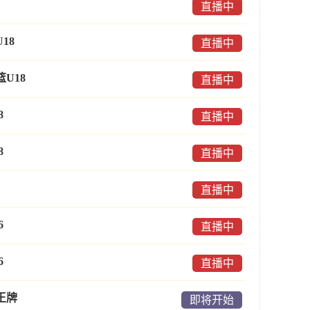
直播中
18
直播中
U18
直播中
8
直播中
8
直播中
直播中
6
直播中
6
直播中
王牌
即将开始