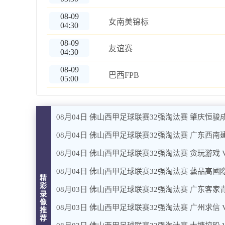
08-09
女南美锦标
04:30
08-09
友谊赛
04:30
08-09
巴西FPB
05:00
08月04日 佛山西甲足球联赛32强淘汰赛 肇庆恒骏成
08月04日 佛山西甲足球联赛32强淘汰赛 广东西南建
08月04日 佛山西甲足球联赛32强淘汰赛 贪玩游戏 
08月04日 佛山西甲足球联赛32强淘汰赛 藝品高國際
精
彩
08月03日 佛山西甲足球联赛32强淘汰赛 广东客家青
录
像
08月03日 佛山西甲足球联赛32强淘汰赛 广州求信 
推
荐