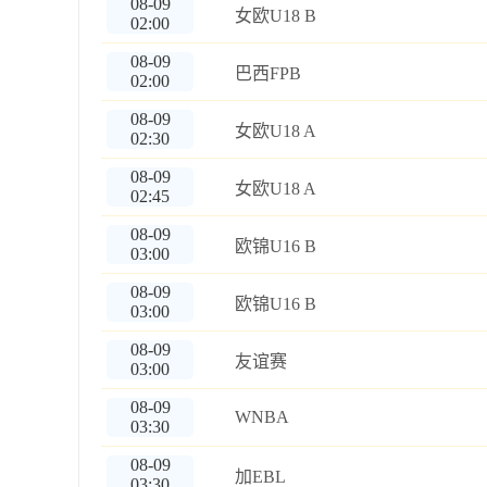
08-09
女欧U18 B
02:00
08-09
巴西FPB
02:00
08-09
女欧U18 A
02:30
08-09
女欧U18 A
02:45
08-09
欧锦U16 B
03:00
08-09
欧锦U16 B
03:00
08-09
友谊赛
03:00
08-09
WNBA
03:30
08-09
加EBL
03:30