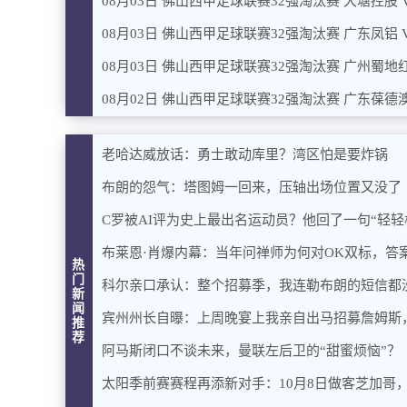
08月03日 佛山西甲足球联赛32强淘汰赛 大塘控股 
08月03日 佛山西甲足球联赛32强淘汰赛 广东凤铝 
08月03日 佛山西甲足球联赛32强淘汰赛 广州蜀地红
08月02日 佛山西甲足球联赛32强淘汰赛 广东葆德澳
老哈达威放话：勇士敢动库里？湾区怕是要炸锅
布朗的怨气：塔图姆一回来，压轴出场位置又没了
C罗被AI评为史上最出名运动员？他回了一句“轻轻
布莱恩·肖爆内幕：当年问禅师为何对OK双标，答
热
门
科尔亲口承认：整个招募季，我连勒布朗的短信都
新
闻
宾州州长自曝：上周晚宴上我亲自出马招募詹姆斯
推
荐
阿马斯闭口不谈未来，曼联左后卫的“甜蜜烦恼”？
太阳季前赛赛程再添新对手：10月8日做客芝加哥