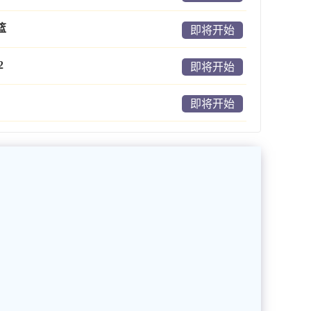
篮
即将开始
2
即将开始
即将开始