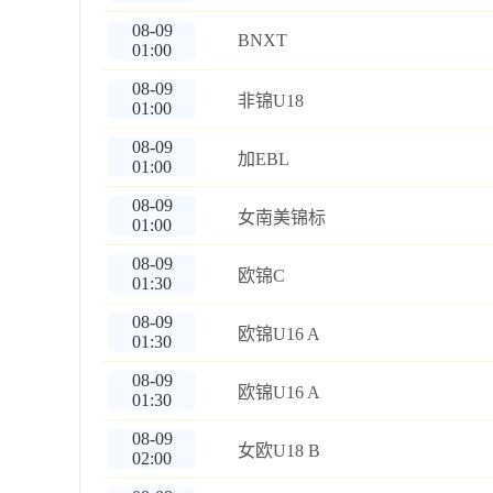
08-09
BNXT
01:00
08-09
非锦U18
01:00
08-09
加EBL
01:00
08-09
女南美锦标
01:00
08-09
欧锦C
01:30
08-09
欧锦U16 A
01:30
08-09
欧锦U16 A
01:30
08-09
女欧U18 B
02:00