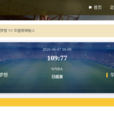
首页
足
梦想 VS 华盛顿神秘人
2026-06-07 06:00
109:77
WNBA
梦想
已结束