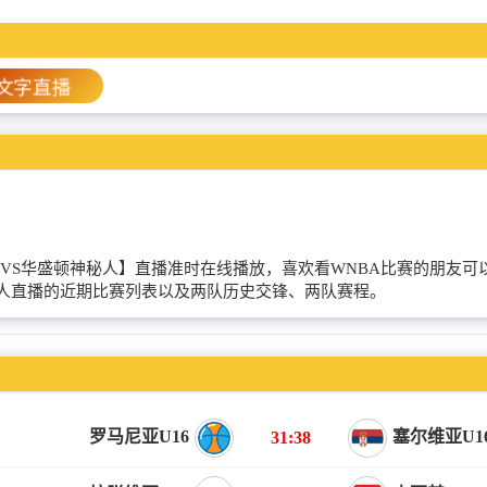
文字直播
【亚特兰大梦想VS华盛顿神秘人】直播准时在线播放，喜欢看WNBA比赛的
秘人直播的近期比赛列表以及两队历史交锋、两队赛程。
罗马尼亚U16
塞尔维亚U1
31:38