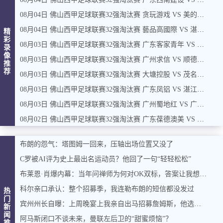
08月04日 佛山西甲足球联赛32强淘汰赛 贪玩游戏 VS 美的薪火 全场录像
08月04日 佛山西甲足球联赛32强淘汰赛 藝品高國際 VS 湛江狂狼·粵辉能源 全场录像
精
彩
08月03日 佛山西甲足球联赛32强淘汰赛 广东客家青年 VS 广州英华思力U17 全场录像
录
像
08月03日 佛山西甲足球联赛32强淘汰赛 广州求信 VS 顺德新青年 全场录像
推
荐
08月03日 佛山西甲足球联赛32强淘汰赛 大塘控股 VS 茂名市点都得 全场录像
08月03日 佛山西甲足球联赛32强淘汰赛 广东凤铝 VS 湛江八部科技 全场录像
08月03日 佛山西甲足球联赛32强淘汰赛 广州蜀地红 VS 广州戴拿模 全场录像
08月02日 佛山西甲足球联赛32强淘汰赛 广东葆德澳美 VS 白坭兴龙 全场录像
布朗的怨气：塔图姆一回来，压轴出场位置又没了
C罗被AI评为史上最出名运动员？他回了一句“轻轻松松”
布莱恩·肖爆内幕：当年问禅师为何对OK双标，答案让我想起训狗那套
科尔亲口承认：整个招募季，我连勒布朗的短信都没发过
热
门
宾州州长自曝：上周晚宴上我亲自出马招募詹姆斯，他选了费城，我挺高兴
新
闻
阿马斯闭口不谈未来，曼联左后卫的“甜蜜烦恼”？
推