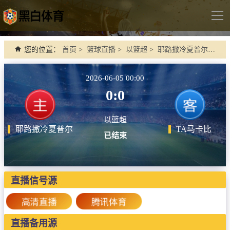
导
航
首页
您的位置：
首页
>
篮球直播
>
以篮超
>
耶路撒冷夏普尔 VS TA马卡比
足球直播
2026-06-05 00:00
英超
0:0
德甲
以篮超
法甲
耶路撒冷夏普尔
TA马卡比
已结束
西甲
意甲
世界杯
直播信号源
欧冠杯
高清直播
腾讯体育
中超
直播备用源