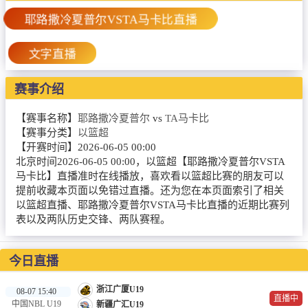
篮球直播
耶路撒冷夏普尔VSTA马卡比直播
NBA
文字直播
CBA
赛事介绍
录像
【赛事名称】
耶路撒冷夏普尔
vs
TA马卡比
足球录像
【赛事分类】
以篮超
篮球录像
【开赛时间】
2026-06-05 00:00
北京时间2026-06-05 00:00，以篮超【耶路撒冷夏普尔VSTA
新闻
马卡比】直播准时在线播放，喜欢看以篮超比赛的朋友可以
提前收藏本页面以免错过直播。还为您在本页面索引了相关
足球新闻
以篮超直播、耶路撒冷夏普尔VSTA马卡比直播的近期比赛列
表以及两队历史交锋、两队赛程。
篮球新闻
今日直播
浙江广厦U19
08-07 15:40
直播中
中国NBL U19
新疆广汇U19