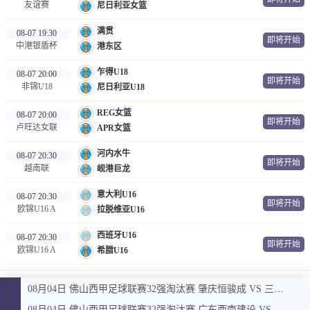
友谊赛
尼日利亚女篮
满贯
08-07 19:30
即将开始
中港银盾杯
港东区
乍得U18
08-07 20:00
即将开始
非锦U18
尼日利亚U18
REG女篮
08-07 20:00
即将开始
卢旺达女联
APR女篮
河内水牛
08-07 20:30
即将开始
越南联
岘港巨龙
意大利U16
08-07 20:30
即将开始
欧锦U16 A
拉脱维亚U16
西班牙U16
08-07 20:30
即将开始
欧锦U16 A
希腊U16
08月04日 佛山西甲足球联赛32强淘汰赛 肇庆恒骏成 VS 三七互娱 全场录像
08月04日 佛山西甲足球联赛32强淘汰赛 广东西南建设 VS 香港圣徒 全场录像